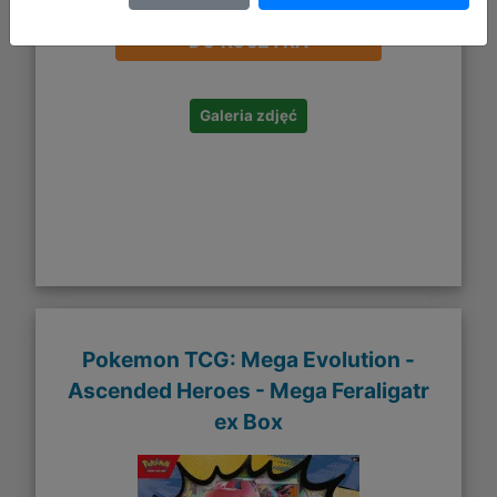
DO KOSZYKA
Galeria zdjęć
Pokemon TCG: Mega Evolution -
Ascended Heroes - Mega Feraligatr
ex Box