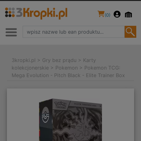
(
0
)
3kropki.pl
>
Gry bez prądu
>
Karty
kolekcjonerskie
>
Pokemon
>
Pokemon TCG:
Mega Evolution - Pitch Black - Elite Trainer Box