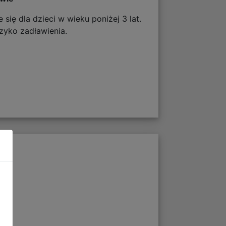
 się dla dzieci w wieku poniżej 3 lat.
zyko zadławienia.