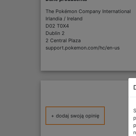
The Pokémon Company International
Irlandia / Ireland
D02 T0X4
Dublin 2
2 Central Plaza
support.pokemon.com/hc/en-us
S
+ dodaj swoją opinię
p
p
n