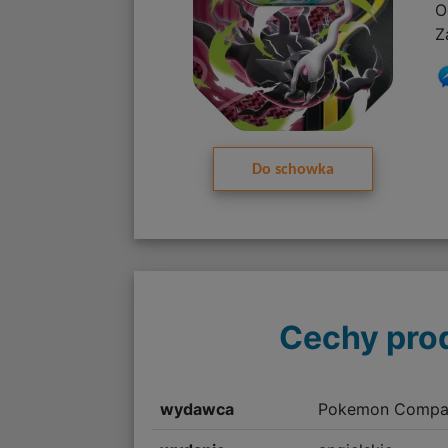
O
Z
Do schowka
Cechy pro
wydawca
Pokemon Company