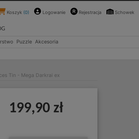
Koszyk
(
0
)
Logowanie
Rejestracja
Schowek
OG
rstwo
Puzzle
Akcesoria
es Tin - Mega Darkrai ex
199,90 zł