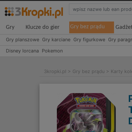
Gry bez prądu
Gry
Klucze do gier
Gadże
Gry planszowe
Gry karciane
Gry figurkowe
Gry parag
Disney lorcana
Pokemon
3kropki.pl
>
Gry bez prądu
>
Karty kol