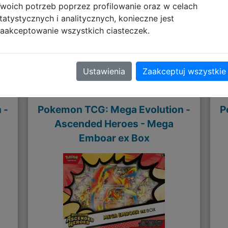
woich potrzeb poprzez profilowanie oraz w celach
tatystycznych i analitycznych, konieczne jest
aakceptowanie wszystkich ciasteczek.
Polecane
Ustawienia
Zaakceptuj wszystkie
 -
Pokemon TCG: Mega Evolution -
P
Ascended Heroes - Mega
Emboar ex Box