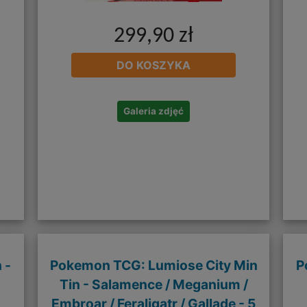
299,90 zł
DO KOSZYKA
Galeria zdjęć
 -
Pokemon TCG: Lumiose City Min
P
Tin - Salamence / Meganium /
Embroar / Feraligatr / Gallade - 5