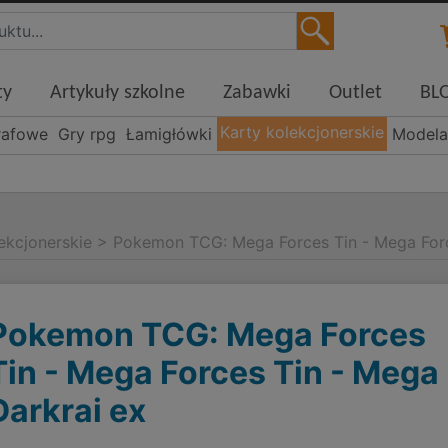
ty
Artykuły szkolne
Zabawki
Outlet
BL
Karty kolekcjonerskie
rafowe
Gry rpg
Łamigłówki
Modela
ekcjonerskie
>
Pokemon TCG: Mega Forces Tin - Mega Forc
Pokemon TCG: Mega Forces
Tin - Mega Forces Tin - Mega
Darkrai ex