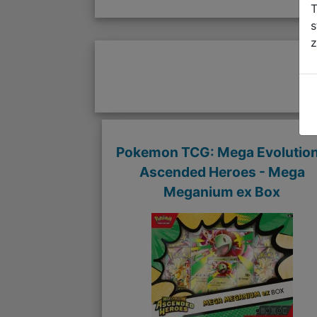
T
s
z
Pokemon TCG: Mega Evolution
Ascended Heroes - Mega
Meganium ex Box