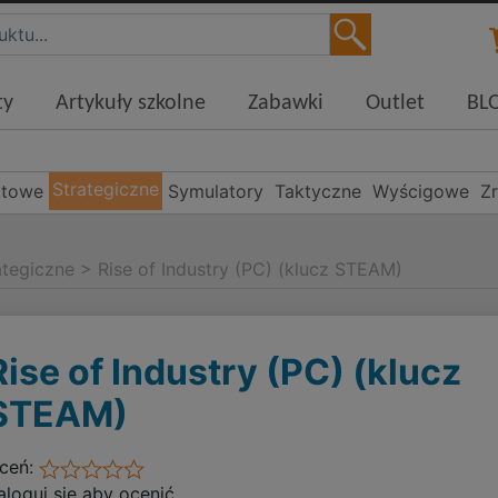
ty
Artykuły szkolne
Zabawki
Outlet
BL
Strategiczne
rtowe
Symulatory
Taktyczne
Wyścigowe
Z
ategiczne
>
Rise of Industry (PC) (klucz STEAM)
Rise of Industry (PC) (klucz
STEAM)
ceń:
aloguj się aby ocenić