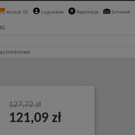
Koszyk
(
0
)
Logowanie
Rejestracja
Schowek
OG
ręcznościowe
127,72 zł
121,09 zł