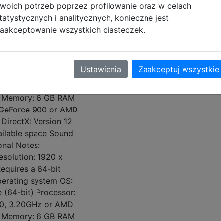
woich potrzeb poprzez profilowanie oraz w celach
a 1024 x 768 screen
tatystycznych i analitycznych, konieczne jest
 to run the game in
aakceptowanie wszystkich ciasteczek.
.
res a 64-bit
perating system OS:
Ustawienia
Zaakceptuj wszystkie
only) 10 Processor:
470, 3.20GHz or AMD
z Memory: 6 GB RAM
a GeForce 900 or AMD
irectX: Version 12
ailable space Sound
onal Notes:
olution: 1920 x
equires a 64-bit
perating system OS:
 (64-bit) Processor:
470, 3.20GHz or AMD
z Memory: 6 GB RAM