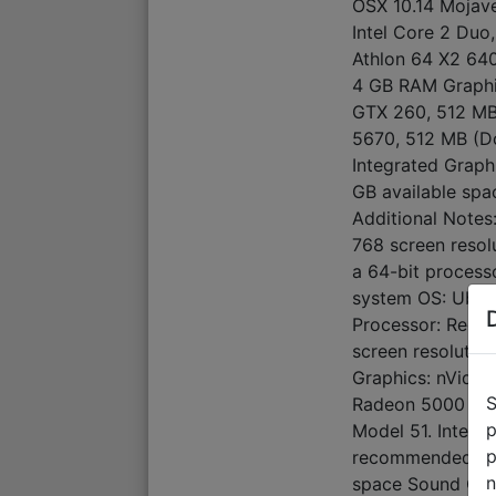
OSX 10.14 Mojave
Intel Core 2 Du
Athlon 64 X2 64
4 GB RAM Graphi
GTX 260, 512 MB
5670, 512 MB (Do
Integrated Graph
GB available sp
Additional Notes
768 screen resol
a 64-bit process
system OS: Ubunt
Processor: Requ
screen resoluti
Graphics: nVidia
S
Radeon 5000 and
p
Model 51. Integr
p
recommended Sto
n
space Sound Card