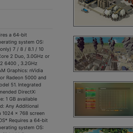
res a 64-bit
perating system OS:
nly) 7 / 8 / 8.1 / 10
 Core 2 Duo, 3.0GHz or
2 6400 , 3.2GHz
M Graphics: nVidia
or Radeon 5000 and
del 51. Integrated
ended DirectX:
e: 1 GB available
: Any Additional
a 1024 x 768 screen
OS* Requires a 64-bit
perating system OS: