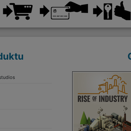
duktu
studios