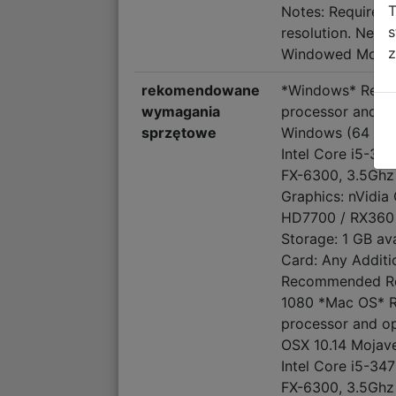
T
Notes: Requires 
s
resolution. Need
z
Windowed Mode
rekomendowane
*Windows* Requi
wymagania
processor and o
sprzętowe
Windows (64 bit 
Intel Core i5-3
FX-6300, 3.5Gh
Graphics: nVidi
HD7700 / RX360 D
Storage: 1 GB av
Card: Any Additi
Recommended Res
1080 *Mac OS* R
processor and o
OSX 10.14 Mojave
Intel Core i5-3
FX-6300, 3.5Gh