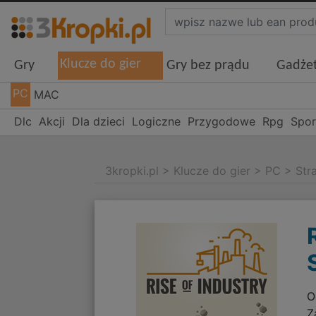
Klucze do gier
Gry
Gry bez prądu
Gadże
PC
MAC
Dlc
Akcji
Dla dzieci
Logiczne
Przygodowe
Rpg
Spo
3kropki.pl
>
Klucze do gier
>
PC
>
Str
O
Z