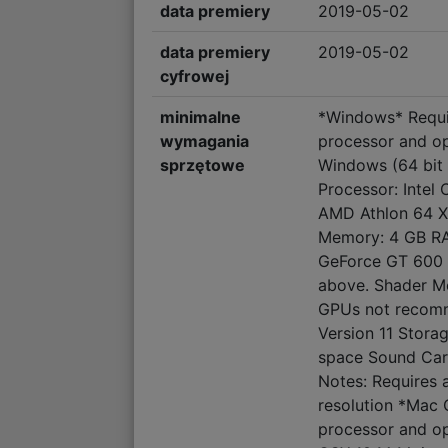
data premiery
2019-05-02
data premiery
2019-05-02
cyfrowej
minimalne
*Windows* Requi
wymagania
processor and o
sprzętowe
Windows (64 bit o
Processor: Intel
AMD Athlon 64 X
Memory: 4 GB RA
GeForce GT 600 
above. Shader Mo
GPUs not recomm
Version 11 Storag
space Sound Card
Notes: Requires 
resolution *Mac 
processor and o