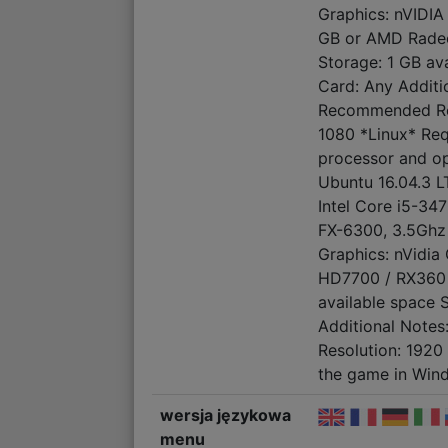
Graphics: nVIDI
GB or AMD Rade
Storage: 1 GB av
Card: Any Additi
Recommended Res
1080 *Linux* Req
processor and o
Ubuntu 16.04.3 L
Intel Core i5-3
FX-6300, 3.5Gh
Graphics: nVidi
HD7700 / RX360 
available space 
Additional Note
Resolution: 1920
the game in Wi
wersja językowa
menu