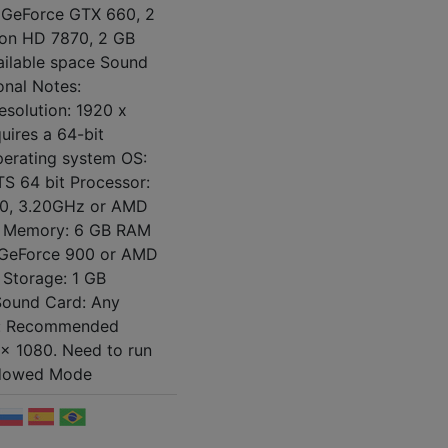
A GeForce GTX 660, 2
on HD 7870, 2 GB
ailable space Sound
onal Notes:
olution: 1920 x
uires a 64-bit
perating system OS:
TS 64 bit Processor:
470, 3.20GHz or AMD
z Memory: 6 GB RAM
a GeForce 900 or AMD
Storage: 1 GB
Sound Card: Any
s: Recommended
 x 1080. Need to run
ndowed Mode