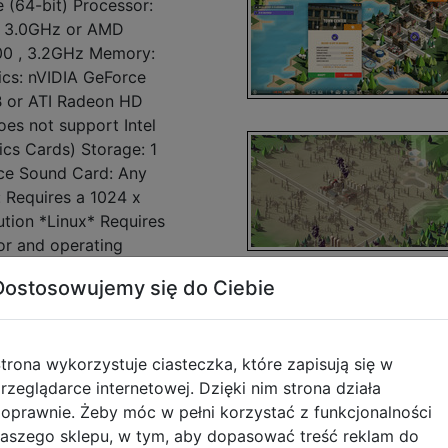
 (64-bit) Processor:
o, 3.0GHz or AMD
00 , 3.2GHz Memory:
cs: nVIDIA GeForce
 or ATI Radeon HD
es not support Intel
ics Cards) Storage: 1
ace Sound Card: Any
: Requires a 1024 x
ution *Linux* Requires
or and operating
u 16.04.3 LTS 64 bit
Dostosowujemy się do Ciebie
ires a 1024x768
on. Memory: 4 GB RAM
 GeForce GT 600 or
trona wykorzystuje ciasteczka, które zapisują się w
 above. Shader
rzeglądarce internetowej. Dzięki nim strona działa
ated GPUs not
oprawnie. Żeby móc w pełni korzystać z funkcjonalności
rage: 1 GB available
aszego sklepu, w tym, aby dopasować treść reklam do
: Any Additional