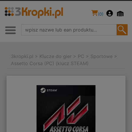
(
0
)
3kropki.pl
>
Klucze do gier
>
PC
>
Sportowe
>
Assetto Corsa (PC) (klucz STEAM)