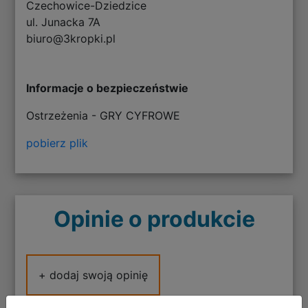
Czechowice-Dziedzice
ul. Junacka 7A
biuro@3kropki.pl
Informacje o bezpieczeństwie
Ostrzeżenia - GRY CYFROWE
pobierz plik
Opinie o produkcie
+ dodaj swoją opinię