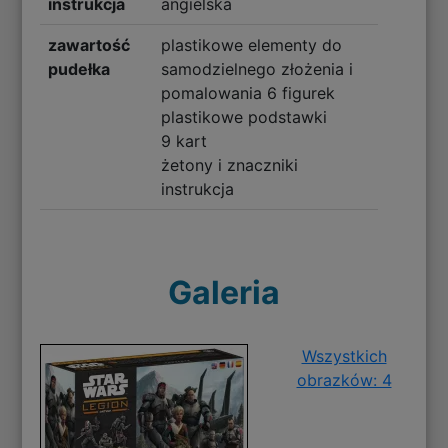
instrukcja
angielska
zawartość
plastikowe elementy do
pudełka
samodzielnego złożenia i
pomalowania 6 figurek
plastikowe podstawki
9 kart
żetony i znaczniki
instrukcja
Galeria
Wszystkich
obrazków: 4