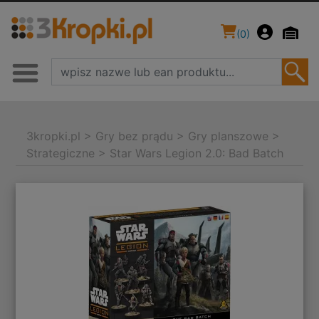
(
0
)
3kropki.pl
>
Gry bez prądu
>
Gry planszowe
>
Strategiczne
>
Star Wars Legion 2.0: Bad Batch