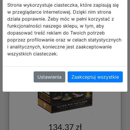
Strona wykorzystuje ciasteczka, które zapisują się
Star Wars: Legion 2.0 - Outer Rim
w przeglądarce internetowej. Dzięki nim strona
Outlaws
działa poprawnie. Żeby móc w pełni korzystać z
funkcjonalności naszego sklepu, w tym, aby
dopasować treść reklam do Twoich potrzeb
poprzez profilowanie oraz w celach statystycznych
i analitycznych, konieczne jest zaakceptowanie
wszystkich ciasteczek.
Ustawienia
Zaakceptuj wszystkie
134,37 zł