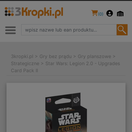
(
0
)
3kropki.pl
>
Gry bez prądu
>
Gry planszowe
>
Strategiczne
>
Star Wars: Legion 2.0 - Upgrades
Card Pack II