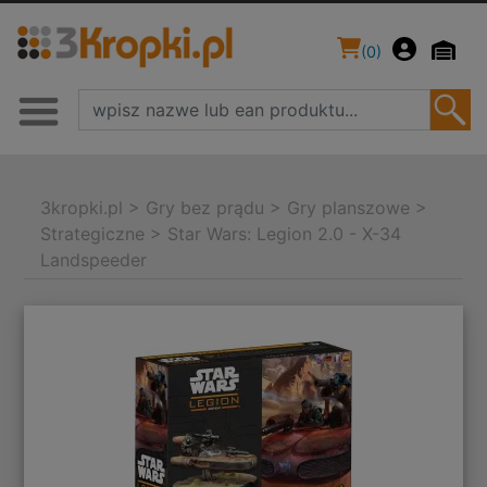
(
0
)
3kropki.pl
>
Gry bez prądu
>
Gry planszowe
>
Strategiczne
>
Star Wars: Legion 2.0 - X-34
Landspeeder