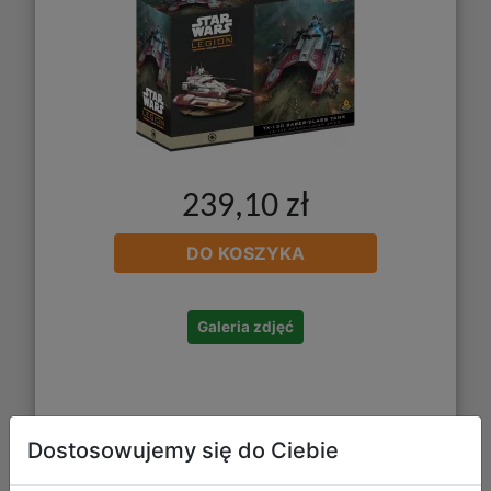
239,10 zł
DO KOSZYKA
Galeria zdjęć
Dostosowujemy się do Ciebie