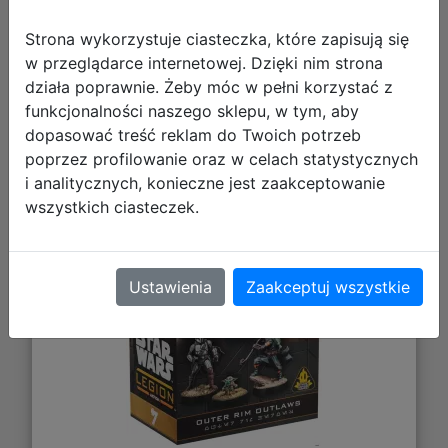
Strona wykorzystuje ciasteczka, które zapisują się
w przeglądarce internetowej. Dzięki nim strona
Star Wars: Legion 2.0 - Outer Rim
działa poprawnie. Żeby móc w pełni korzystać z
funkcjonalności naszego sklepu, w tym, aby
Outlaws
dopasować treść reklam do Twoich potrzeb
poprzez profilowanie oraz w celach statystycznych
i analitycznych, konieczne jest zaakceptowanie
wszystkich ciasteczek.
Ustawienia
Zaakceptuj wszystkie