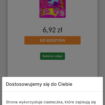
6,92 zł
DO KOSZYKA
Galeria zdjęć
Dostosowujemy się do Ciebie
Strona wykorzystuje ciasteczka, które zapisują się
Mega Creative Tablica Magnetyczna