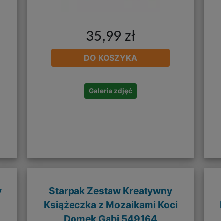
35,99 zł
DO KOSZYKA
Galeria zdjęć
y
Starpak Zestaw Kreatywny
Książeczka z Mozaikami Koci
Domek Gabi 549164