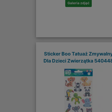
Galeria zdjęć
Sticker Boo Tatuaż Zmywaln
Dla Dzieci Zwierzątka 54044