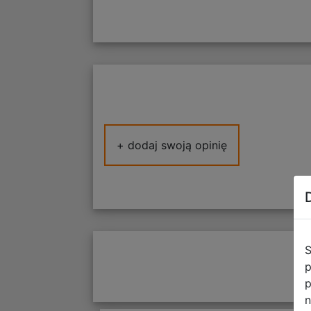
+ dodaj swoją opinię
S
p
p
n