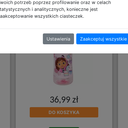
woich potrzeb poprzez profilowanie oraz w celach
tatystycznych i analitycznych, konieczne jest
i
Starpak Bidon Koci Domek Gabi
aakceptowanie wszystkich ciasteczek.
558816
Ustawienia
Zaakceptuj wszystkie
36,99 zł
DO KOSZYKA