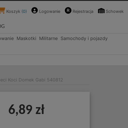
Koszyk
(
0
)
Logowanie
Rejestracja
Schowek
OG
owanie
Maskotki
Militarne
Samochody i pojazdy
ieci Koci Domek Gabi 540812
y
6,89 zł