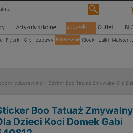
Zabawki
ty
Artykuły szkolne
Outlet
BL
Kreatywne
ne
Figurki
Gry i zabawy
Klocki
Lalki
Majsterk
zdoby dekoracyjne
>
Sticker Boo Tatuaż Zmywalny Dla Dz
Sticker Boo Tatuaż Zmywaln
Dla Dzieci Koci Domek Gabi
540812