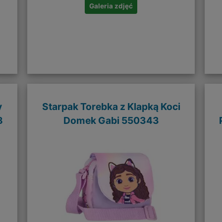
Galeria zdjęć
y
Starpak Torebka z Klapką Koci
8
Domek Gabi 550343