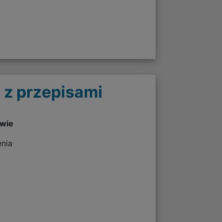
 z przepisami
twie
enia