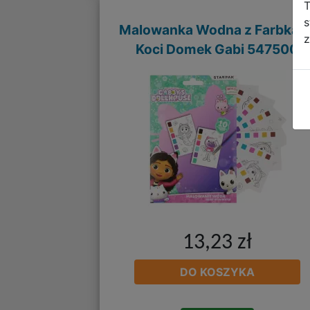
T
s
Malowanka Wodna z Farbkam
z
Koci Domek Gabi 547500
13,23 zł
DO KOSZYKA