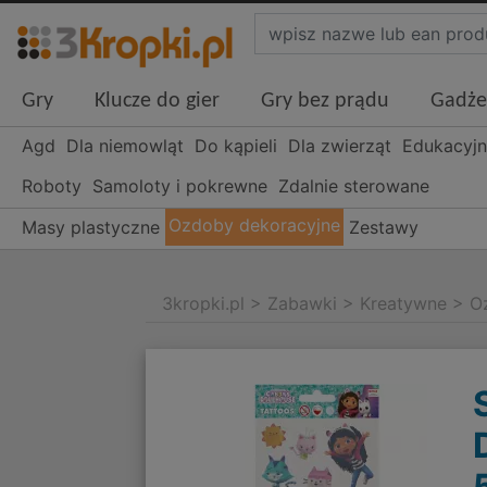
Gry
Klucze do gier
Gry bez prądu
Gadże
Agd
Dla niemowląt
Do kąpieli
Dla zwierząt
Edukacyj
Roboty
Samoloty i pokrewne
Zdalnie sterowane
Ozdoby dekoracyjne
Masy plastyczne
Zestawy
3kropki.pl
>
Zabawki
>
Kreatywne
>
O