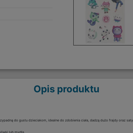
Opis produktu
adną do gustu dzieciakom, idealne do zdobienia ciała, dadzą dużo frajdy oraz satys
liwki lub mydła.