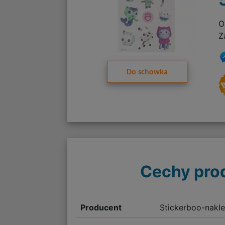
O
Z
Do schowka
Cechy pro
Producent
Stickerboo-nakle