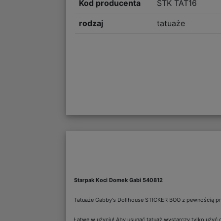
Kod producenta
STK TAT16
rodzaj
tatuaże
Starpak Koci Domek Gabi 540812
Tatuaże Gabby's Dollhouse STICKER BOO z pewnością przyp
Łatwe w użyciu! Aby usunąć tatuaż wystarczy tylko użyć o