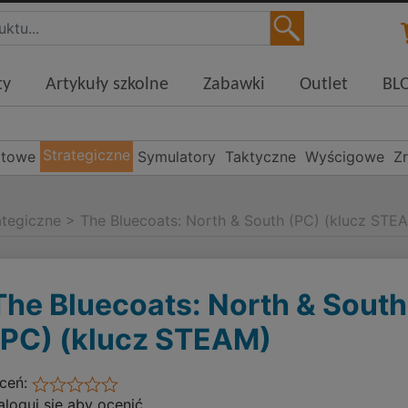
ty
Artykuły szkolne
Zabawki
Outlet
BL
Strategiczne
rtowe
Symulatory
Taktyczne
Wyścigowe
Z
ategiczne
>
The Bluecoats: North & South (PC) (klucz STE
The Bluecoats: North & South
(PC) (klucz STEAM)
ceń:
aloguj się aby ocenić