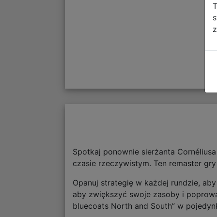
T
s
z
Spotkaj ponownie sierżanta Cornéliusa 
czasie rzeczywistym. Ten remaster gry
Opanuj strategię w każdej rundzie, aby
aby zwiększyć swoje zasoby i poprowad
bluecoats North and South” w pojedyn