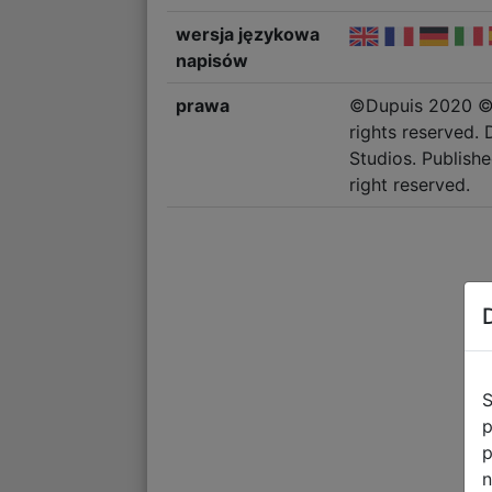
wersja językowa
napisów
prawa
©Dupuis 2020 ©2
rights reserved.
Studios. Publishe
right reserved.
S
p
p
n