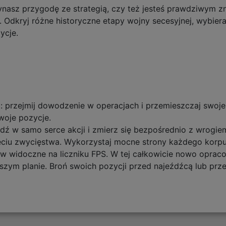
ynasz przygodę ze strategią, czy też jesteś prawdziwym zn
i. Odkryj różne historyczne etapy wojny secesyjnej, wybier
ycje.
: przejmij dowodzenie w operacjach i przemieszczaj swoj
woje pozycje.
ź w samo serce akcji i zmierz się bezpośrednio z wrogiem. 
ęciu zwycięstwa. Wykorzystaj mocne strony każdego korpu
gów widoczne na liczniku FPS. W tej całkowicie nowo opr
zym planie. Broń swoich pozycji przed najeźdźcą lub przej