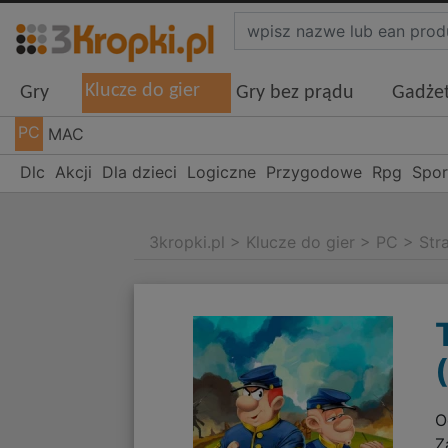
Klucze do gier
Gry
Gry bez prądu
Gadże
PC
MAC
Dlc
Akcji
Dla dzieci
Logiczne
Przygodowe
Rpg
Spo
3kropki.pl
>
Klucze do gier
>
PC
>
Str
O
Z