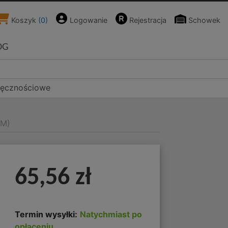
Koszyk
(
0
)
Logowanie
Rejestracja
Schowek
OG
ręcznościowe
AM)
65,56 zł
Termin wysyłki:
Natychmiast po
opłaceniu