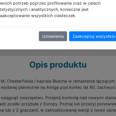
woich potrzeb poprzez profilowanie oraz w celach
tatystycznych i analitycznych, konieczne jest
aakceptowanie wszystkich ciasteczek.
Ustawienia
Zaakceptuj wszystkie
Opis produktu
M. Chesterfielda i kaprala Blutcha w remasterze łączącym s
 wydanej pierwotnie na Amigę pod koniec lat 80. zachwyci
 osiągnąć zwycięstwo. Przejmij kontrolę nad nowymi stanami
ź posiłki przybyłe z Europy. Poznaj lub przeżyj ponownie
kę lub z 2 graczami, w zaktualizowanej wersji z nowo op