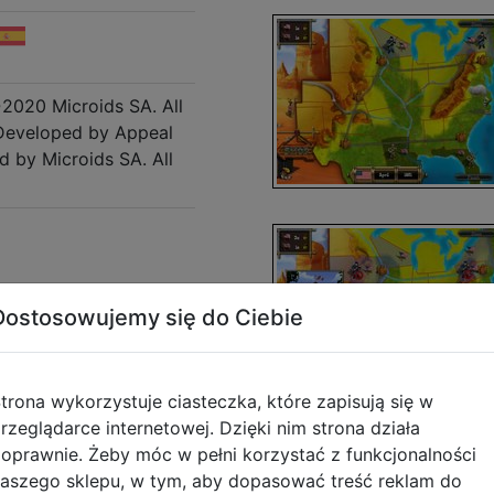
020 Microids SA. All
 Developed by Appeal
d by Microids SA. All
Dostosowujemy się do Ciebie
trona wykorzystuje ciasteczka, które zapisują się w
rzeglądarce internetowej. Dzięki nim strona działa
oprawnie. Żeby móc w pełni korzystać z funkcjonalności
aszego sklepu, w tym, aby dopasować treść reklam do