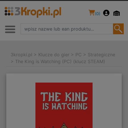
(
0
)
3kropki.pl
>
Klucze do gier
>
PC
>
Strategiczne
>
The King is Watching (PC) (klucz STEAM)