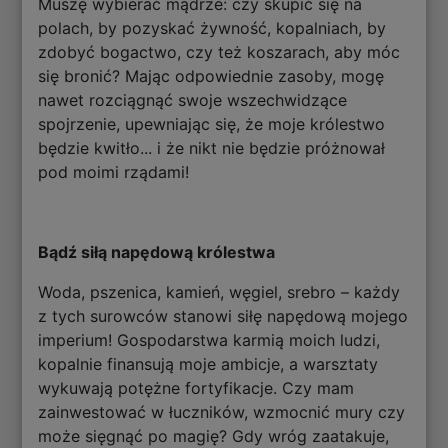
Muszę wybierać mądrze: czy skupić się na
polach, by pozyskać żywność, kopalniach, by
zdobyć bogactwo, czy też koszarach, aby móc
się bronić? Mając odpowiednie zasoby, mogę
nawet rozciągnąć swoje wszechwidzące
spojrzenie, upewniając się, że moje królestwo
będzie kwitło... i że nikt nie będzie próżnował
pod moimi rządami!
Bądź siłą napędową królestwa
Woda, pszenica, kamień, węgiel, srebro – każdy
z tych surowców stanowi siłę napędową mojego
imperium! Gospodarstwa karmią moich ludzi,
kopalnie finansują moje ambicje, a warsztaty
wykuwają potężne fortyfikacje. Czy mam
zainwestować w łuczników, wzmocnić mury czy
może sięgnąć po magię? Gdy wróg zaatakuje,