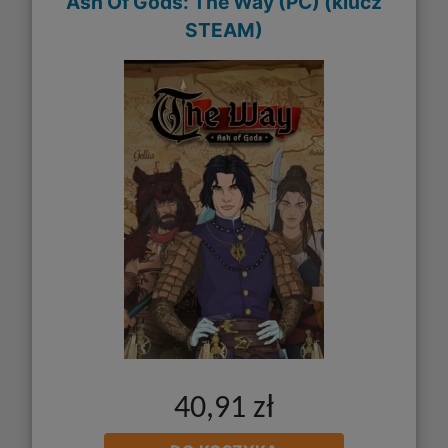
Ash Of Gods: The Way (PC) (klucz
STEAM)
40,91 zł