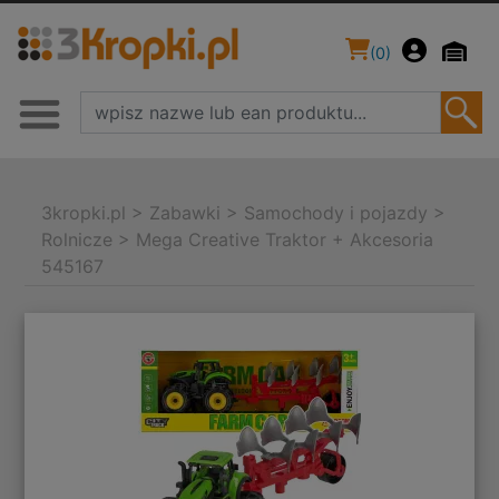
(
0
)
3kropki.pl
>
Zabawki
>
Samochody i pojazdy
>
Rolnicze
>
Mega Creative Traktor + Akcesoria
545167