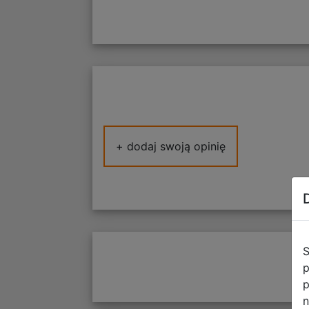
+ dodaj swoją opinię
S
p
p
n