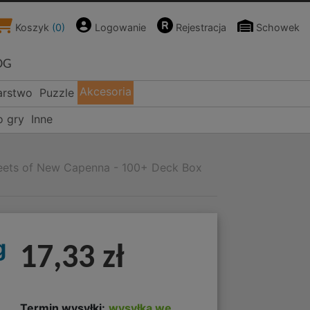
Koszyk
(
0
)
Logowanie
Rejestracja
Schowek
OG
Akcesoria
arstwo
Puzzle
o gry
Inne
treets of New Capenna - 100+ Deck Box
g
17,33 zł
Termin wysyłki:
wysyłka we