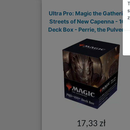
T
s
Ultra Pro: Magic the Gathering
z
Streets of New Capenna - 100
Deck Box - Perrie, the Pulveriz
17,33 zł