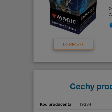
O
Z
Do schowka
Cechy pro
Kod producenta
19334