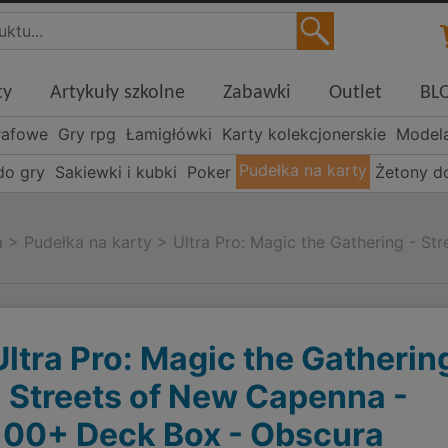
ty
Artykuły szkolne
Zabawki
Outlet
BL
rafowe
Gry rpg
Łamigłówki
Karty kolekcjonerskie
Model
Pudełka na karty
do gry
Sakiewki i kubki
Poker
Żetony d
a
>
Pudełka na karty
>
Ultra Pro: Magic the Gathering - S
Ultra Pro: Magic the Gatherin
- Streets of New Capenna -
100+ Deck Box - Obscura