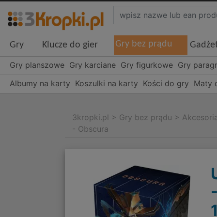
Gry bez prądu
Gry
Klucze do gier
Gadże
Gry planszowe
Gry karciane
Gry figurkowe
Gry parag
Albumy na karty
Koszulki na karty
Kości do gry
Maty 
3kropki.pl
>
Gry bez prądu
>
Akcesori
- Obscura