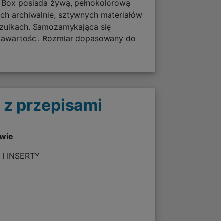
k Box posiada żywą, pełnokolorową
ych archiwalnie, sztywnych materiałów
zulkach. Samozamykająca się
 zawartości. Rozmiar dopasowany do
 z przepisami
twie
 I INSERTY