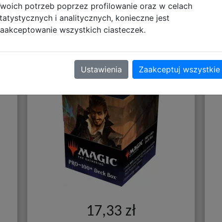
woich potrzeb poprzez profilowanie oraz w celach
tatystycznych i analitycznych, konieczne jest
 -
Ultra Pro: Magic the Gathering -
U
aakceptowanie wszystkich ciasteczek.
+
Streets of New Capenna - 100+
er
Deck Box - Anhelo, the Painter
Ustawienia
Zaakceptuj wszystkie
17,33 zł