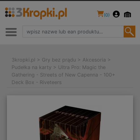
(
0
)
3kropki.pl
>
Gry bez prądu
>
Akcesoria
>
Pudełka na karty
>
Ultra Pro: Magic the
Gathering - Streets of New Capenna - 100+
Deck Box - Riveteers