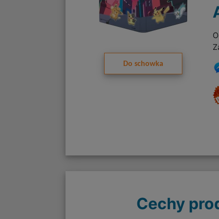
O
Z
Do schowka
Cechy pro