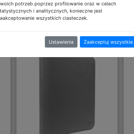
woich potrzeb poprzez profilowanie oraz w celach
tatystycznych i analitycznych, konieczne jest
aakceptowanie wszystkich ciasteczek.
t
Ultra Pro: Patchcraft - Zippered
U
-
9-Pocket PRO-Binder - Album na
Karty - Gray
Ustawienia
Zaakceptuj wszystkie