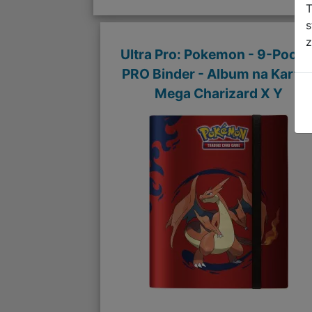
T
s
z
Ultra Pro: Pokemon - 9-Pocke
PRO Binder - Album na Karty 
Mega Charizard X Y