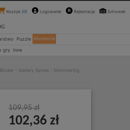
Koszyk
(
0
)
Logowanie
Rejestracja
Schowek
OG
Akcesoria
arstwo
Puzzle
o gry
Inne
inder - Gallery Series - Shimmering
109,95 zł
102,36 zł
-