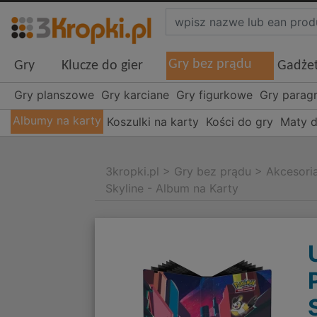
Gry bez prądu
Gry
Klucze do gier
Gadże
Gry planszowe
Gry karciane
Gry figurkowe
Gry parag
Albumy na karty
Koszulki na karty
Kości do gry
Maty d
3kropki.pl
>
Gry bez prądu
>
Akcesori
Skyline - Album na Karty