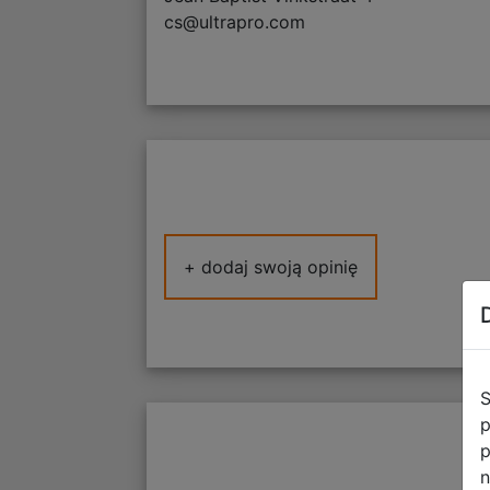
cs@ultrapro.com
+ dodaj swoją opinię
S
p
p
n