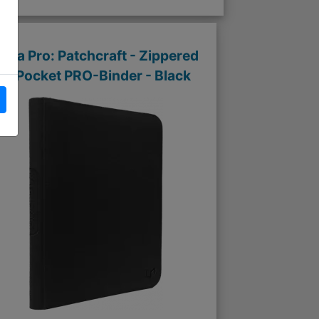
ltra Pro: Patchcraft - Zippered
9-Pocket PRO-Binder - Black