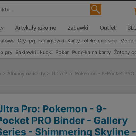
ty
Artykuły szkolne
Zabawki
Outlet
BL
rafowe
Gry rpg
Łamigłówki
Karty kolekcjonerskie
Model
o gry
Sakiewki i kubki
Poker
Pudełka na karty
Żetony d
a
>
Albumy na karty
>
Ultra Pro: Pokemon - 9-Pocket PRO B
Ultra Pro: Pokemon - 9-
Pocket PRO Binder - Gallery
Series - Shimmering Skyline 