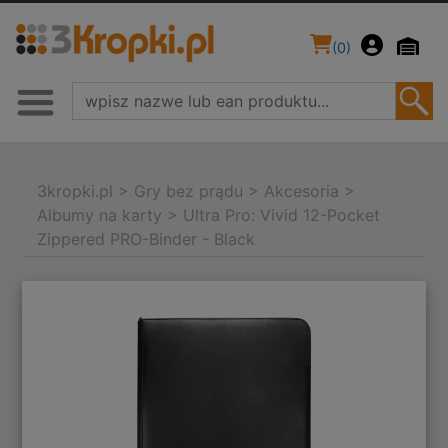
(
0
)
3kropki.pl
>
Gry bez prądu
>
Akcesoria
>
Albumy na karty
>
Ultra Pro: Vivid 12-Pocket
Zippered PRO-Binder - Black