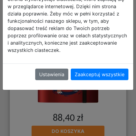
Ultra Pro: Pokemon - 9-Pocket PRO
w przeglądarce internetowej. Dzięki nim strona
Binder - Album na Karty - Mega
działa poprawnie. Żeby móc w pełni korzystać z
Charizard X Y
funkcjonalności naszego sklepu, w tym, aby
dopasować treść reklam do Twoich potrzeb
poprzez profilowanie oraz w celach statystycznych
i analitycznych, konieczne jest zaakceptowanie
wszystkich ciasteczek.
Ustawienia
Zaakceptuj wszystkie
88,40 zł
DO KOSZYKA