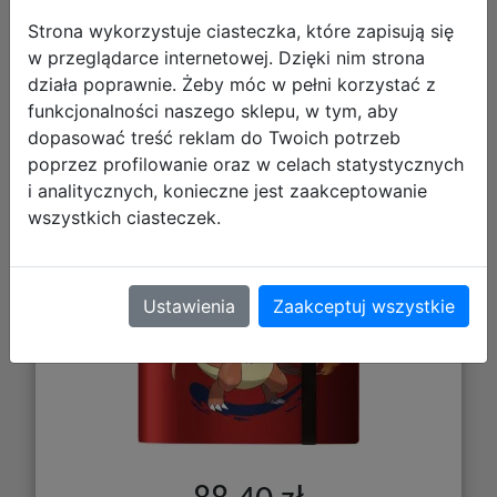
Strona wykorzystuje ciasteczka, które zapisują się
w przeglądarce internetowej. Dzięki nim strona
Ultra Pro: Pokemon - 9-Pocket PRO
działa poprawnie. Żeby móc w pełni korzystać z
Binder - Album na Karty - Mega
funkcjonalności naszego sklepu, w tym, aby
Charizard X Y
dopasować treść reklam do Twoich potrzeb
poprzez profilowanie oraz w celach statystycznych
i analitycznych, konieczne jest zaakceptowanie
wszystkich ciasteczek.
Ustawienia
Zaakceptuj wszystkie