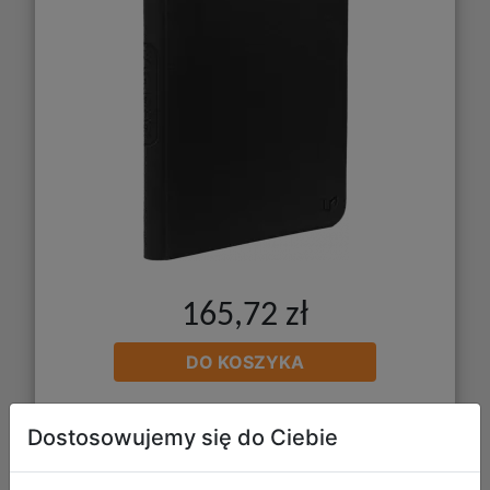
165,72 zł
DO KOSZYKA
Dostosowujemy się do Ciebie
Galeria zdjęć