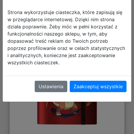
Strona wykorzystuje ciasteczka, które zapisują się
w przeglądarce internetowej. Dzięki nim strona
Ultra Pro: Pokemon - 9-Pocket PRO
działa poprawnie. Żeby móc w pełni korzystać z
Binder - Album na Karty - Mega
funkcjonalności naszego sklepu, w tym, aby
Charizard X Y
dopasować treść reklam do Twoich potrzeb
poprzez profilowanie oraz w celach statystycznych
i analitycznych, konieczne jest zaakceptowanie
wszystkich ciasteczek.
Ustawienia
Zaakceptuj wszystkie