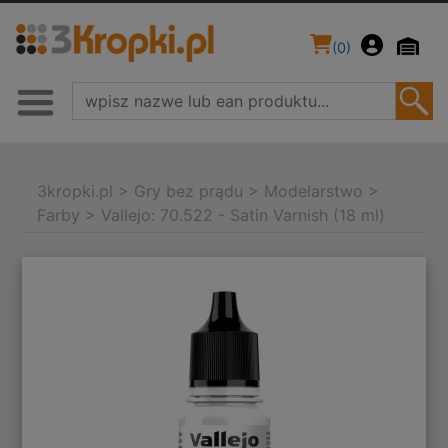
(
0
)
3kropki.pl
>
Gry bez prądu
>
Modelarstwo
>
Farby
>
Vallejo: 70.522 - Satin Varnish (18 ml)