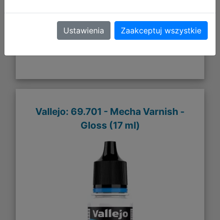
DO KOSZYKA
Ustawienia
Zaakceptuj wszystkie
Galeria zdjęć
Vallejo: 69.701 - Mecha Varnish -
Gloss (17 ml)