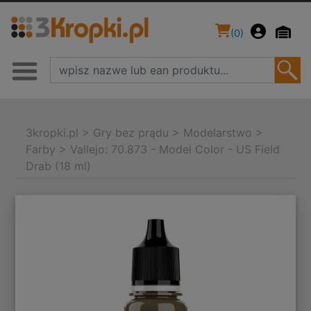
(
0
)
3kropki.pl
>
Gry bez prądu
>
Modelarstwo
>
Farby
>
Vallejo: 70.873 - Model Color - US Field
Drab (18 ml)