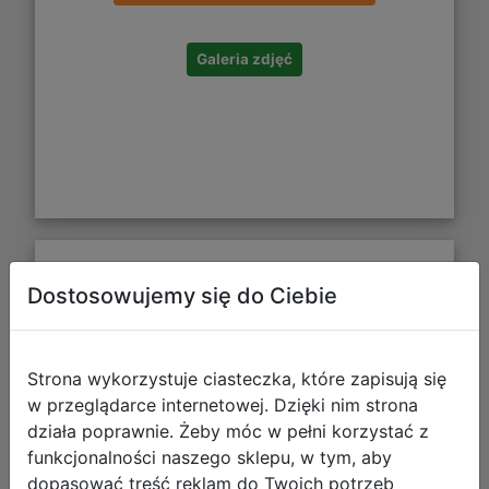
Galeria zdjęć
Vallejo: 70.140 - Model Color - Figure
Dostosowujemy się do Ciebie
- Basic Colors USA (16 x 18 ml)
Strona wykorzystuje ciasteczka, które zapisują się
w przeglądarce internetowej. Dzięki nim strona
działa poprawnie. Żeby móc w pełni korzystać z
funkcjonalności naszego sklepu, w tym, aby
dopasować treść reklam do Twoich potrzeb