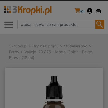
(
0
)
3kropki.pl
>
Gry bez prądu
>
Modelarstwo
>
Farby
>
Vallejo: 70.875 - Model Color - Beige
Brown (18 ml)