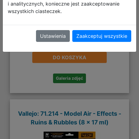
i analitycznych, konieczne jest zaakceptowanie
wszystkich ciasteczek.
Ustawienia
Zaakceptuj wszystkie
13,81 zł
DO KOSZYKA
Galeria zdjęć
Vallejo: 71.214 - Model Air - Effects -
Ruins & Rubbles (8 x 17 ml)