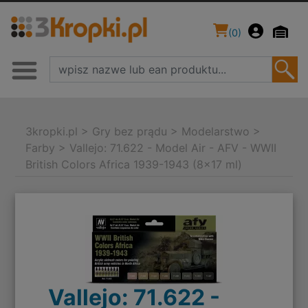
(
0
)
3kropki.pl
>
Gry bez prądu
>
Modelarstwo
>
Farby
>
Vallejo: 71.622 - Model Air - AFV - WWII
British Colors Africa 1939-1943 (8x17 ml)
Vallejo: 71.622 -