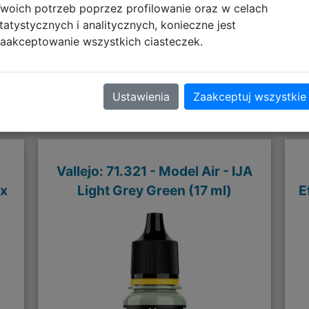
woich potrzeb poprzez profilowanie oraz w celach
tatystycznych i analitycznych, konieczne jest
aakceptowanie wszystkich ciasteczek.
Polecane
Ustawienia
Zaakceptuj wszystkie
Vallejo: 71.321 - Model Air - IJA
 x
Light Grey Green (17 ml)
E