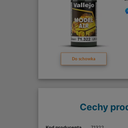
Do schowka
Cechy pro
Kod producenta
71322