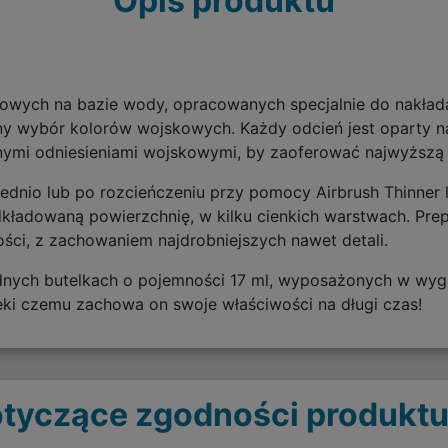
Opis produktu
ylowych na bazie wody, opracowanych specjalnie do nakła
tny wybór kolorów wojskowych. Każdy odcień jest oparty 
cznymi odniesieniami wojskowymi, by zaoferować najwyższą
nio lub po rozcieńczeniu przy pomocy Airbrush Thinner l
dkładowaną powierzchnię, w kilku cienkich warstwach. Pre
ości, z zachowaniem najdrobniejszych nawet detali.
dnych butelkach o pojemności 17 ml, wyposażonych w wyg
ęki czemu zachowa on swoje właściwości na długi czas!
tyczące zgodności produktu