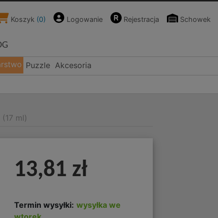
Koszyk
(
0
)
Logowanie
Rejestracja
Schowek
OG
arstwo
Puzzle
Akcesoria
 (17 ml)
13,81 zł
Termin wysyłki:
wysyłka we
wtorek