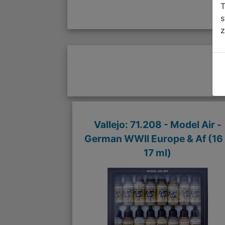
T
s
z
Vallejo: 71.208 - Model Air -
German WWII Europe & Af (16
17 ml)