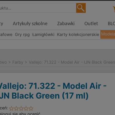
ty
Artykuły szkolne
Zabawki
Outlet
BL
Model
rafowe
Gry rpg
Łamigłówki
Karty kolekcjonerskie
stwo
>
Farby
>
Vallejo: 71.322 - Model Air - IJN Black Green
Vallejo: 71.322 - Model Air -
IJN Black Green (17 ml)
ceń:
aloguj się aby ocenić