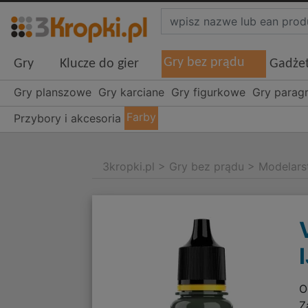
Gry bez prądu
Gry
Klucze do gier
Gadże
Gry planszowe
Gry karciane
Gry figurkowe
Gry parag
Farby
Przybory i akcesoria
3kropki.pl
>
Gry bez prądu
>
Modelar
O
Z