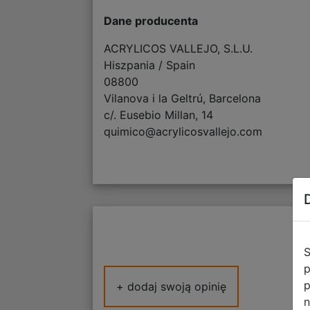
Dane producenta
ACRYLICOS VALLEJO, S.L.U.
Hiszpania / Spain
08800
Vilanova i la Geltrú, Barcelona
c/. Eusebio Millan, 14
quimico@acrylicosvallejo.com
S
p
p
+ dodaj swoją opinię
n