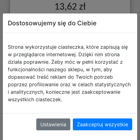
13,62 zł
DO KOSZYKA
Dostosowujemy się do Ciebie
Galeria zdjęć
Strona wykorzystuje ciasteczka, które zapisują się
w przeglądarce internetowej. Dzięki nim strona
działa poprawnie. Żeby móc w pełni korzystać z
funkcjonalności naszego sklepu, w tym, aby
Vallejo: 69.703 - Mecha Varnish -
dopasować treść reklam do Twoich potrzeb
poprzez profilowanie oraz w celach statystycznych
Satin (17 ml)
i analitycznych, konieczne jest zaakceptowanie
wszystkich ciasteczek.
Ustawienia
Zaakceptuj wszystkie