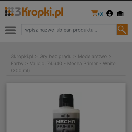
(
0
)
3kropki.pl
>
Gry bez prądu
>
Modelarstwo
>
Farby
>
Vallejo: 74.640 - Mecha Primer - White
(200 ml)