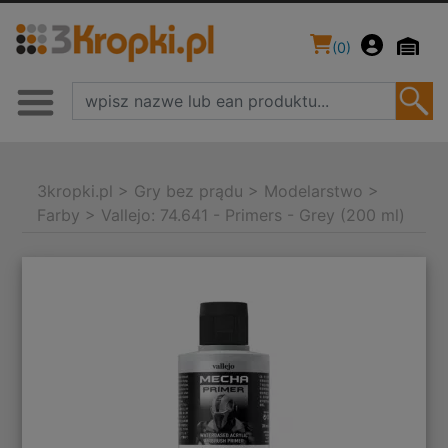
(
0
)
3kropki.pl
>
Gry bez prądu
>
Modelarstwo
>
Farby
>
Vallejo: 74.641 - Primers - Grey (200 ml)