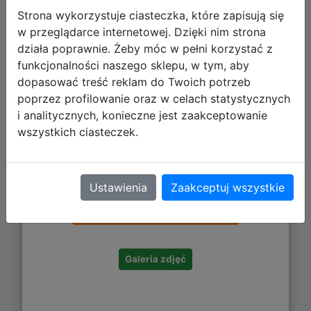
Strona wykorzystuje ciasteczka, które zapisują się
w przeglądarce internetowej. Dzięki nim strona
Mega Creative Wachlarz w Kwiaty
działa poprawnie. Żeby móc w pełni korzystać z
23cm. 556913
funkcjonalności naszego sklepu, w tym, aby
dopasować treść reklam do Twoich potrzeb
poprzez profilowanie oraz w celach statystycznych
i analitycznych, konieczne jest zaakceptowanie
wszystkich ciasteczek.
7,72 zł
Ustawienia
Zaakceptuj wszystkie
DO KOSZYKA
Galeria zdjęć