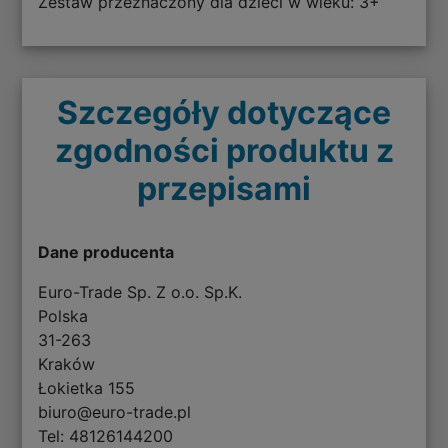
Zestaw przeznaczony dla dzieci w wieku: 3+
Szczegóły dotyczące
zgodności produktu z
przepisami
Dane producenta
Euro-Trade Sp. Z o.o. Sp.K.
Polska
31-263
Kraków
Łokietka 155
biuro@euro-trade.pl
Tel: 48126144200