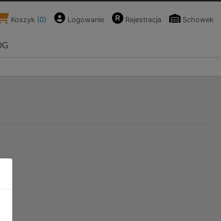
Koszyk
(
0
)
Logowanie
Rejestracja
Schowek
OG