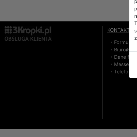
p
p
n
T
KONTAKT
s
z
Formular
Biuro@3kr
Dane firm
Messenge
Telefony