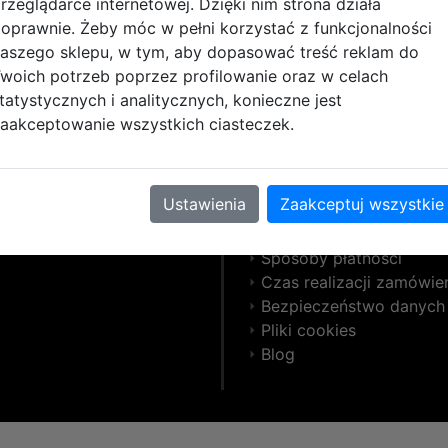
rzeglądarce internetowej. Dzięki nim strona działa
oprawnie. Żeby móc w pełni korzystać z funkcjonalności
aszego sklepu, w tym, aby dopasować treść reklam do
woich potrzeb poprzez profilowanie oraz w celach
WAŻNE LINKI
tatystycznych i analitycznych, konieczne jest
aakceptowanie wszystkich ciasteczek.
z kontaktowy
Pomoc
opki.pl
Kontakt
y
Regulamin
Ustawienia
Zaakceptuj wszystkie
r
Polityka prywatnosci
Koszty przesyłek
Sposoby płatności
Czas realizacji zamówie
Bezpieczeństwo danych
Pliki cookies
Blog