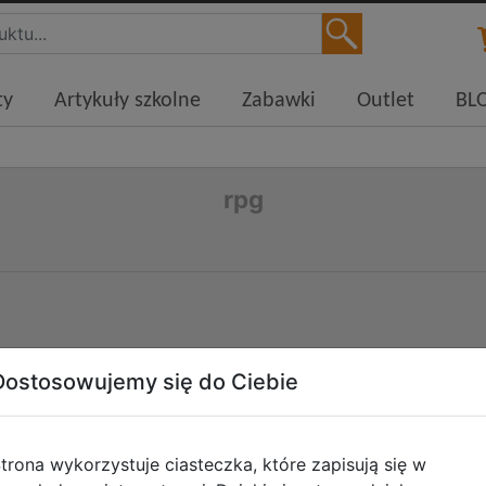
ty
Artykuły szkolne
Zabawki
Outlet
BL
rpg
Dostosowujemy się do Ciebie
trona wykorzystuje ciasteczka, które zapisują się w