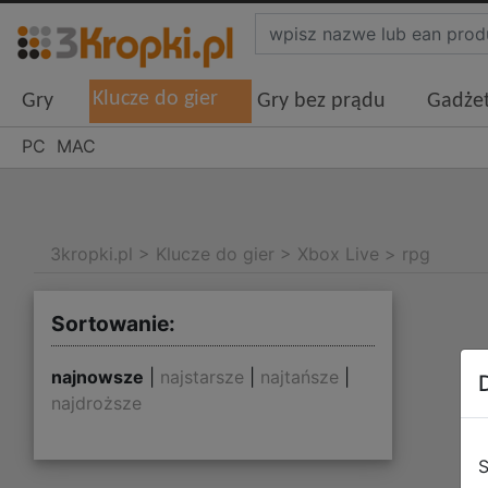
Klucze do gier
Gry
Gry bez prądu
Gadże
PC
MAC
3kropki.pl
>
Klucze do gier
>
Xbox Live
>
rpg
Sortowanie:
najnowsze
|
najstarsze
|
najtańsze
|
najdroższe
S