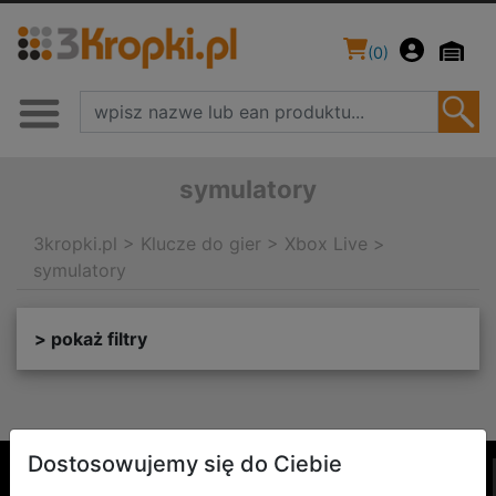
(
0
)
symulatory
3kropki.pl
>
Klucze do gier
>
Xbox Live
>
symulatory
> pokaż filtry
Dostosowujemy się do Ciebie