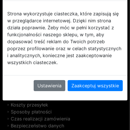
KONTAKT
Strona wykorzystuje ciasteczka, które zapisują się
w przeglądarce internetowej. Dzięki nim strona
Formularz kontaktowy
działa poprawnie. Żeby móc w pełni korzystać z
Biuro@3kropki.pl
funkcjonalności naszego sklepu, w tym, aby
Dane firmy
dopasować treść reklam do Twoich potrzeb
Messenger
poprzez profilowanie oraz w celach statystycznych
Telefony
i analitycznych, konieczne jest zaakceptowanie
wszystkich ciasteczek.
WAŻNE LINKI
Pomoc
Kontakt
Ustawienia
Zaakceptuj wszystkie
Regulamin
Polityka prywatnosci
Koszty przesyłek
Sposoby płatności
Czas realizacji zamówienia
Bezpieczeństwo danych