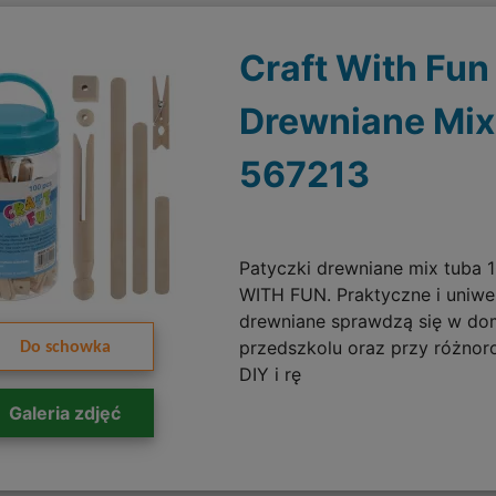
Craft With Fun
Drewniane Mix
567213
Patyczki drewniane mix tuba 
WITH FUN. Praktyczne i uniwe
drewniane sprawdzą się w dom
przedszkolu oraz przy różnor
Do schowka
DIY i rę
Galeria zdjęć