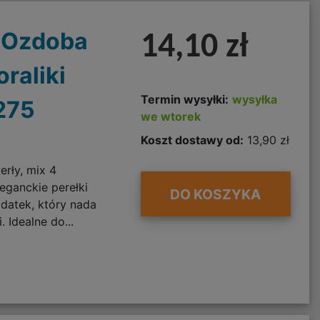
n Ozdoba
14,10 zł
raliki
Termin wysyłki:
wysyłka
275
we wtorek
Koszt dostawy od:
13,90 zł
erły, mix 4
ganckie perełki
DO KOSZYKA
datek, który nada
. Idealne do...