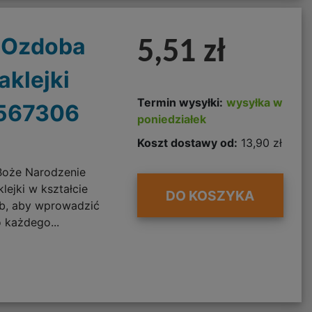
n Ozdoba
5,51 zł
aklejki
Termin wysyłki:
wysyłka w
 567306
poniedziałek
Koszt dostawy od:
13,90 zł
 Boże Narodzenie
ejki w kształcie
DO KOSZYKA
ób, aby wprowadzić
 każdego...