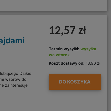
12,57 zł
lajdami
Termin wysyłki:
wysyłka
we wtorek
Koszt dostawy od:
13,90 zł
lubiącego Dzikie
ami wzorów do
DO KOSZYKA
e zainteresuje