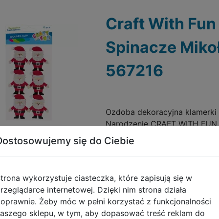
Craft With Fun
Spinacze Mikoł
567216
Ozdoba dekoracyjna klamerki M
Narodzenie CRAFT WITH FUN. 
motywem Mikołaja to idealny
Dostosowujemy się do Ciebie
Do schowka
świątecznych dekoracji Sprawd
Galeria zdjęć
trona wykorzystuje ciasteczka, które zapisują się w
rzeglądarce internetowej. Dzięki nim strona działa
oprawnie. Żeby móc w pełni korzystać z funkcjonalności
aszego sklepu, w tym, aby dopasować treść reklam do