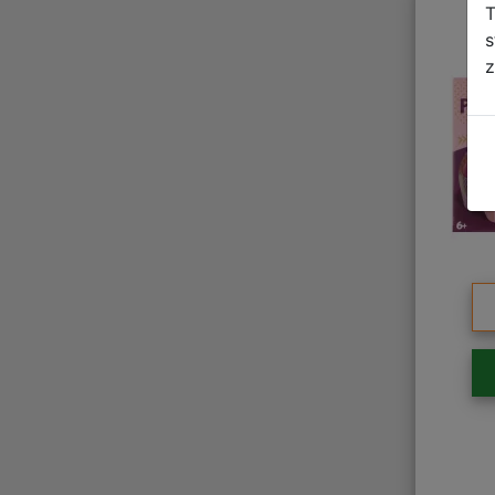
T
s
z