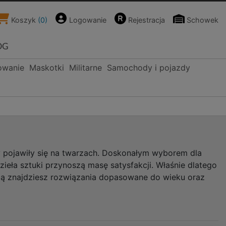
Koszyk
(
0
)
Logowanie
Rejestracja
Schowek
OG
owanie
Maskotki
Militarne
Samochody i pojazdy
 pojawiły się na twarzach. Doskonałym wyborem dla
ła sztuki przynoszą masę satysfakcji. Właśnie dlatego
cią znajdziesz rozwiązania dopasowane do wieku oraz