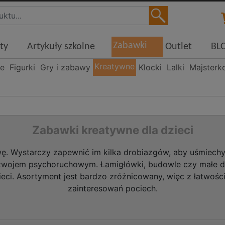
Zabawki
ty
Artykuły szkolne
Outlet
BL
Kreatywne
ne
Figurki
Gry i zabawy
Klocki
Lalki
Majsterk
Zabawki kreatywne dla dzieci
ę. Wystarczy zapewnić im kilka drobiazgów, aby uśmiechy
zwojem psychoruchowym. Łamigłówki, budowle czy małe dzie
eci. Asortyment jest bardzo zróżnicowany, więc z łatwoś
zainteresowań pociech.