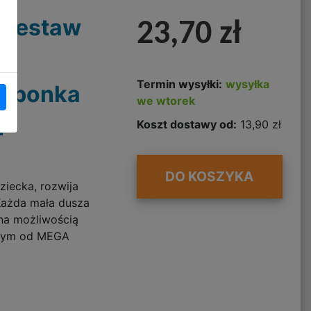
 Zestaw
23,70 zł
Termin wysyłki:
wysyłka
arbonka
we wtorek
1
Koszt dostawy od:
13,90 zł
DO KOSZYKA
ziecka, rozwija
Każda mała dusza
na możliwością
nym od MEGA