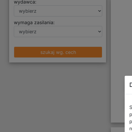
wydawca:
wymaga zasilania:
szukaj wg. cech
S
p
p
n