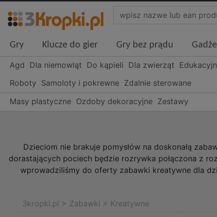
Gry
Klucze do gier
Gry bez prądu
Gadże
Agd
Dla niemowląt
Do kąpieli
Dla zwierząt
Edukacyj
Roboty
Samoloty i pokrewne
Zdalnie sterowane
Masy plastyczne
Ozdoby dekoracyjne
Zestawy
Dzieciom nie brakuje pomysłów na doskonałą zabaw
dorastających pociech będzie rozrywka połączona z ro
wprowadziliśmy do oferty zabawki kreatywne dla dzi
3kropki.pl
>
Zabawki
>
Kreatywne