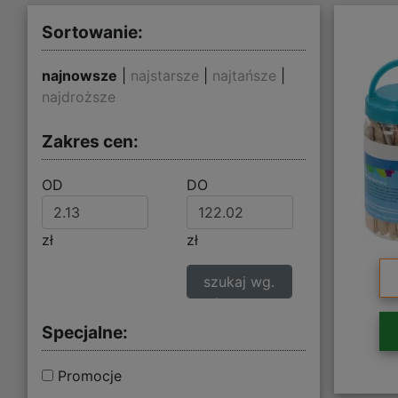
Sortowanie:
najnowsze
|
najstarsze
|
najtańsze
|
najdroższe
Zakres cen:
OD
DO
zł
zł
szukaj wg.
zakresu cen
Specjalne:
Promocje