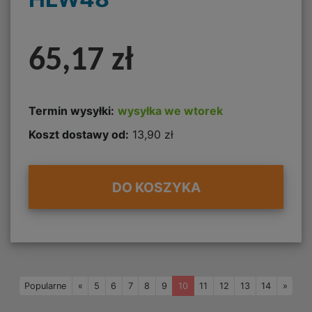
65,17 zł
Termin wysyłki:
wysyłka we wtorek
Koszt dostawy od:
13,90 zł
DO KOSZYKA
Wstecz
Napr
Popularne
«
5
6
7
8
9
10
11
12
13
14
»