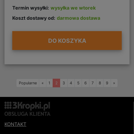
Termin wysyłki:
wysyłka we wtorek
Koszt dostawy od:
darmowa dostawa
DO KOSZYKA
Wstecz
Naprzód
Popularne
«
1
2
3
4
5
6
7
8
9
»
KONTAKT