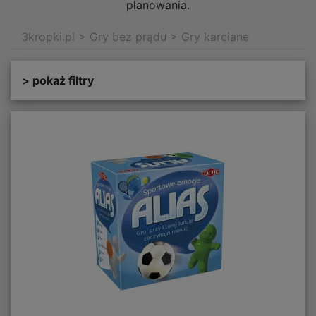
planowania.
3kropki.pl
>
Gry bez prądu
>
Gry karciane
> pokaż filtry