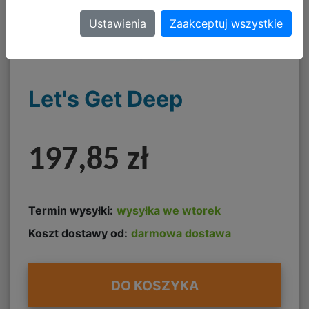
Ustawienia
Zaakceptuj wszystkie
Let's Get Deep
197,85 zł
Termin wysyłki:
wysyłka we wtorek
Koszt dostawy od:
darmowa dostawa
DO KOSZYKA