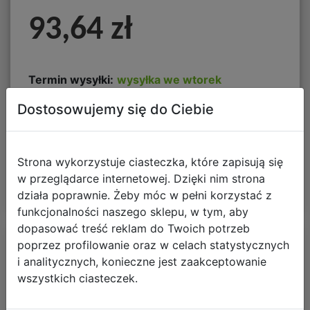
93,64 zł
Termin wysyłki:
wysyłka we wtorek
Koszt dostawy od:
darmowa dostawa
Dostosowujemy się do Ciebie
DO KOSZYKA
Strona wykorzystuje ciasteczka, które zapisują się
w przeglądarce internetowej. Dzięki nim strona
działa poprawnie. Żeby móc w pełni korzystać z
funkcjonalności naszego sklepu, w tym, aby
dopasować treść reklam do Twoich potrzeb
poprzez profilowanie oraz w celach statystycznych
i analitycznych, konieczne jest zaakceptowanie
wszystkich ciasteczek.