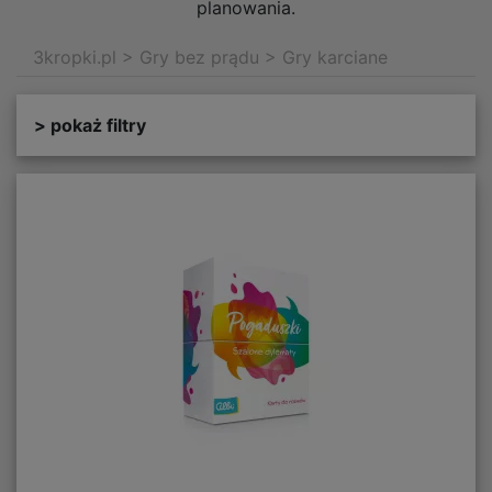
planowania.
3kropki.pl
>
Gry bez prądu
>
Gry karciane
> pokaż filtry