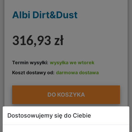
Albi Dirt&Dust
316,93 zł
Termin wysyłki:
wysyłka we wtorek
Koszt dostawy od:
darmowa dostawa
DO KOSZYKA
Dostosowujemy się do Ciebie