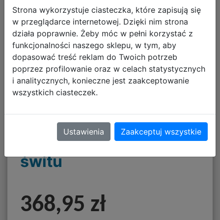
Strona wykorzystuje ciasteczka, które zapisują się
w przeglądarce internetowej. Dzięki nim strona
działa poprawnie. Żeby móc w pełni korzystać z
funkcjonalności naszego sklepu, w tym, aby
dopasować treść reklam do Twoich potrzeb
poprzez profilowanie oraz w celach statystycznych
i analitycznych, konieczne jest zaakceptowanie
wszystkich ciasteczek.
Ustawienia
Zaakceptuj wszystkie
Albi Od zmierzchu do
świtu
368,95 zł