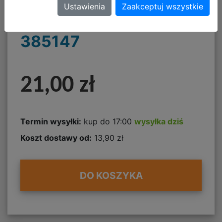
Ustawienia
Zaakceptuj wszystkie
el. Puppy Sign 4
385147
21,00 zł
Termin wysyłki:
kup do 17:00
wysyłka dziś
Koszt dostawy od:
13,90 zł
DO KOSZYKA