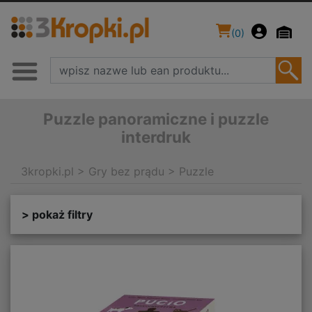
(
0
)
Puzzle panoramiczne i puzzle
interdruk
3kropki.pl
>
Gry bez prądu
>
Puzzle
> pokaż filtry