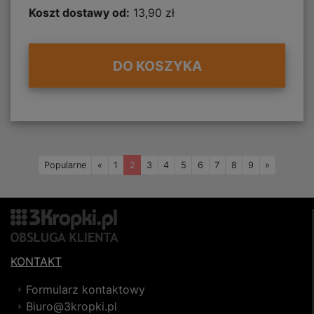
Koszt dostawy od:
13,90 zł
DO KOSZYKA
Wstecz
Naprzód
Popularne
«
1
2
3
4
5
6
7
8
9
»
KONTAKT
Formularz kontaktowy
Biuro@3kropki.pl