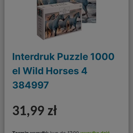
Interdruk Puzzle 1000
el Wild Horses 4
384997
31,99 zł
Termin wysyłki:
kup do 17:00
wysyłka dziś