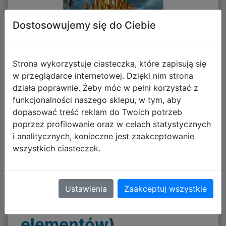
Dostosowujemy się do Ciebie
Strona wykorzystuje ciasteczka, które zapisują się
w przeglądarce internetowej. Dzięki nim strona
działa poprawnie. Żeby móc w pełni korzystać z
Good Loot Imagination
funkcjonalności naszego sklepu, w tym, aby
dopasować treść reklam do Twoich potrzeb
Puzzle: Arkadiusz
poprzez profilowanie oraz w celach statystycznych
i analitycznych, konieczne jest zaakceptowanie
Dzielawski Wielka
wszystkich ciasteczek.
Przeprowadzka / Big
Ustawienia
Zaakceptuj wszystkie
Move (1000
elementów)