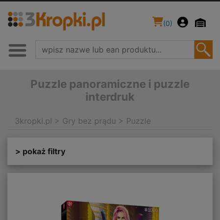
(
0
)
Puzzle panoramiczne i puzzle
interdruk
3kropki.pl
>
Gry bez prądu
>
Puzzle
> pokaż filtry