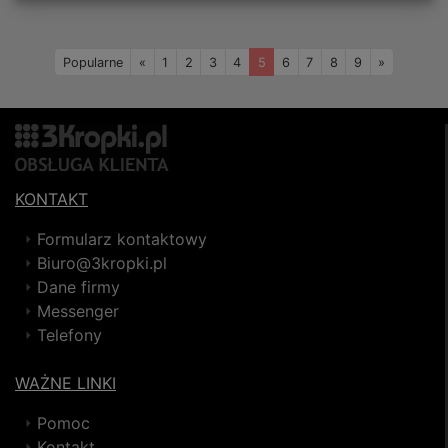
Wstecz
Naprzód
Popularne
«
1
2
3
4
5
6
7
8
9
»
KONTAKT
Formularz kontaktowy
Biuro@3kropki.pl
Dane firmy
Messenger
Telefony
WAŻNE LINKI
Pomoc
Kontakt