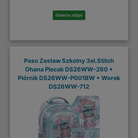
Galeria zdjęć
Paso Zestaw Szkolny 3el.Stitch
Ohana Plecak DS26WW-260 +
Piórnik DS26WW-P001BW + Worek
DS26WW-712