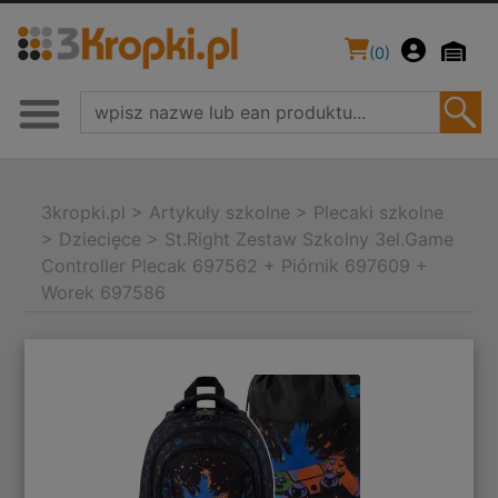
(
0
)
3kropki.pl
>
Artykuły szkolne
>
Plecaki szkolne
>
Dziecięce
>
St.Right Zestaw Szkolny 3el.Game
Controller Plecak 697562 + Piórnik 697609 +
Worek 697586