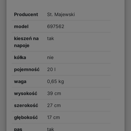
Producent
St. Majewski
model
697562
kieszeń na
tak
napoje
kółka
nie
pojemność
20 l
waga
0,65 kg
wysokość
39 cm
szerokość
27 cm
głębokość
17 cm
pas
tak