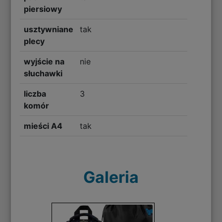
piersiowy
usztywniane
tak
plecy
wyjście na
nie
słuchawki
liczba
3
komór
mieści A4
tak
Galeria