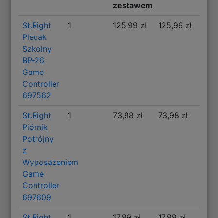
zestawem
St.Right
1
125,99 zł
125,99 zł
Plecak
Szkolny
BP-26
Game
Controller
697562
St.Right
1
73,98 zł
73,98 zł
Piórnik
Potrójny
z
Wyposażeniem
Game
Controller
697609
St.Right
1
17,99 zł
17,99 zł