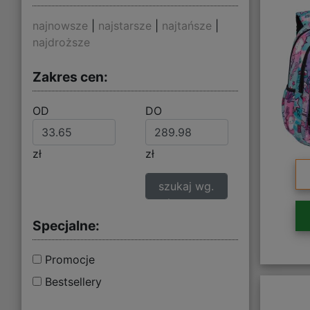
najnowsze
|
najstarsze
|
najtańsze
|
najdroższe
Zakres cen:
OD
DO
zł
zł
szukaj wg.
zakresu cen
Specjalne:
Promocje
Bestsellery