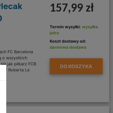
Plecak
157,99 zł
0
Termin wysyłki:
wysyłka
jutro
Koszt dostawy od:
darmowa dostawa
ach FC Barcelona
ą o wszystkich
się jak piłkarz FCB
DO KOSZYKA
żyny Roberta Le