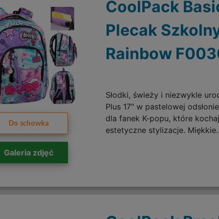
CoolPack Basi
Plecak Szkoln
Rainbow F003
Słodki, świeży i niezwykle uro
Plus 17" w pastelowej odsłoni
dla fanek K-popu, które kochaj
Do schowka
estetyczne stylizacje. Miękkie..
Galeria zdjęć