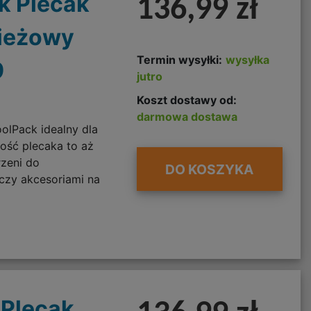
k Plecak
136,99 zł
ieżowy
Termin wysyłki:
wysyłka
9
jutro
Koszt dostawy od:
darmowa dostawa
olPack idealny dla
ość plecaka to aż
rzeni do
DO KOSZYKA
czy akcesoriami na
 Plecak