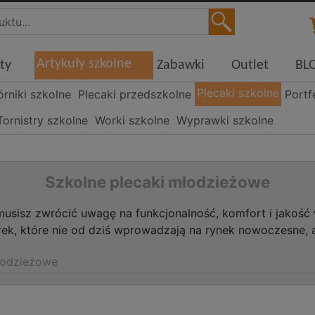
Artykuły szkolne
ty
Zabawki
Outlet
BL
Plecaki szkolne
órniki szkolne
Plecaki przedszkolne
Portf
Tornistry szkolne
Worki szkolne
Wyprawki szkolne
Szkolne plecaki młodzieżowe
sisz zwrócić uwagę na funkcjonalność, komfort i jakość 
ek, które nie od dziś wprowadzają na rynek nowoczesne, 
odzieżowe