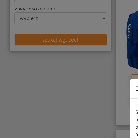
z wyposażeniem:
szukaj wg. cech
S
p
p
n