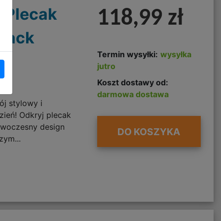
 Plecak
118,99 zł
lack
Termin wysyłki:
wysyłka
jutro
Koszt dostawy od:
darmowa dostawa
ój stylowy i
ień! Odkryj plecak
nowoczesny design
DO KOSZYKA
zym...