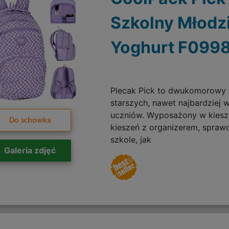
Szkolny Młodz
Yoghurt F099
Plecak Pick to dwukomorowy 
starszych, nawet najbardziej
uczniów. Wyposażony w kiesze
Do schowka
kieszeń z organizerem, spraw
szkole, jak
Galeria zdjęć