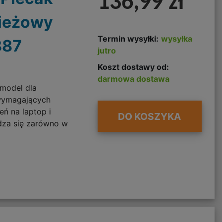
136,99 zł
ieżowy
Termin wysyłki:
wysyłka
887
jutro
Koszt dostawy od:
darmowa dostawa
model dla
 wymagających
ń na laptop i
DO KOSZYKA
dza się zarówno w