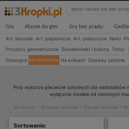
Gry
Klucze do gier
Gry bez prądu
Gadże
Art. biurowe
Art. papiernicze
Art. plastyczne
Nerki
Pi
Przybory geometryczne
Śniadaniówki i bidony
Torby
Młodzieżowe
Dziecięce
Na kółkach
Zestawy szkolne
Przy wyborze plecaków szkolnych dla nastolatków mu
wyłącznie modele od cenionych mar
3kropki.pl
>
Artykuły szkolne
>
Plecaki szkolne
>
Mł
Sortowanie: