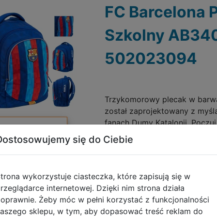
FC Barcelona 
Szkolny AB34
502023094
Trzykomorowy plecak w barw
został zaprojektowany z myśl
fanach Dumy Katalonii. Poczuj 
Do schowka
i dołącz do mistrzowskiej dru
Dostosowujemy się do Ciebie
Galeria zdjęć
trona wykorzystuje ciasteczka, które zapisują się w
rzeglądarce internetowej. Dzięki nim strona działa
oprawnie. Żeby móc w pełni korzystać z funkcjonalności
aszego sklepu, w tym, aby dopasować treść reklam do