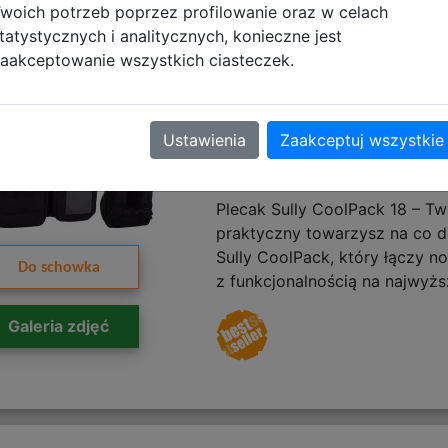
woich potrzeb poprzez profilowanie oraz w celach
Coolpack Sully
tatystycznych i analitycznych, konieczne jest
aakceptowanie wszystkich ciasteczek.
Młodzieżowy B
F154974
Ustawienia
Zaakceptuj wszystkie
Plecak Sully CoolPack 18 – Tw
praktyczny towarzysz na co dz
Sully CoolPack, który łączy 
Do schowka
z funkcjonalnością na najwyżs
Galeria zdjęć