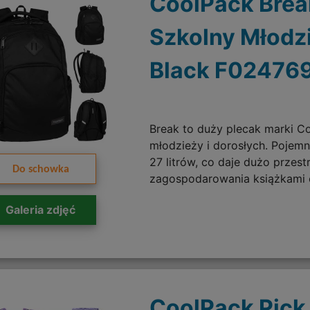
CoolPack Brea
Szkolny Młodz
Black F02476
Break to duży plecak marki Co
młodzieży i dorosłych. Pojemn
27 litrów, co daje dużo przest
Do schowka
zagospodarowania książkami 
Galeria zdjęć
CoolPack Pick