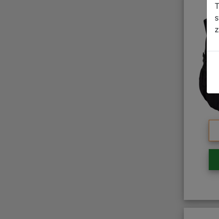
T
s
z