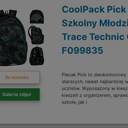
CoolPack Pick
Szkolny Młodz
Trace Technic
F099835
Plecak Pick to dwukomorowy 
Do schowka
starszych, nawet najbardziej
uczniów. Wyposażony w kiesze
Galeria zdjęć
kieszeń z organizerem, spraw
szkole, jak i