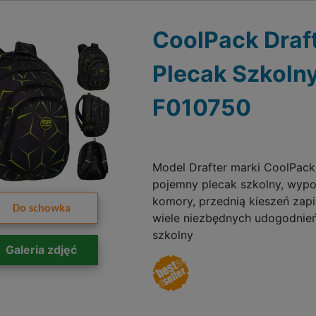
CoolPack Draf
Plecak Szkoln
F010750
Model Drafter marki CoolPack
pojemny plecak szkolny, wyp
komory, przednią kieszeń zapi
Do schowka
wiele niezbędnych udogodnień
szkolny
Galeria zdjęć