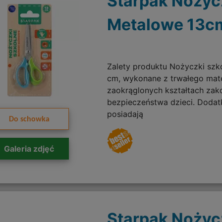
Starpak Nożyc
Metalowe 13c
Zalety produktu Nożyczki szk
cm, wykonane z trwałego mate
zaokrąglonych kształtach zak
bezpieczeństwa dzieci. Doda
posiadają
Do schowka
Galeria zdjęć
Starpak Nożyc