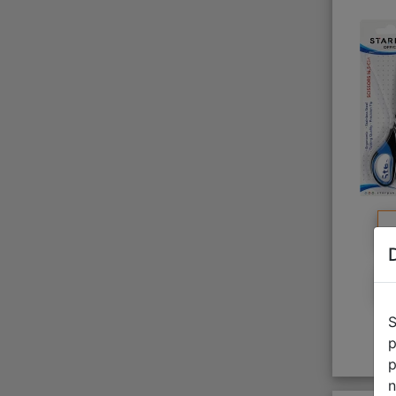
S
p
p
n