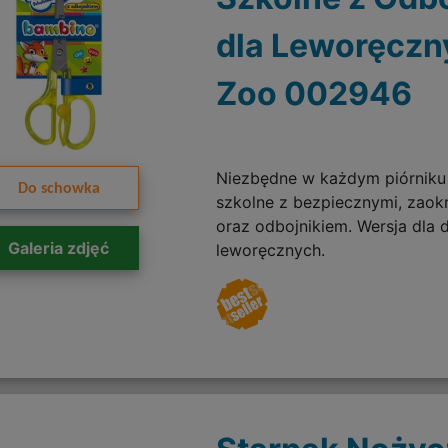
dla Leworęczn
Zoo 002946
Niezbędne w każdym piórniku 
Do schowka
szkolne z bezpiecznymi, zaok
oraz odbojnikiem. Wersja dla d
Galeria zdjęć
leworęcznych.