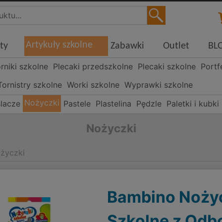
Artykuły szkolne
ty
Zabawki
Outlet
BL
órniki szkolne
Plecaki przedszkolne
Plecaki szkolne
Portf
Tornistry szkolne
Worki szkolne
Wyprawki szkolne
Nożyczki
ślacze
Pastele
Plastelina
Pędzle
Paletki i kubk
Nożyczki
życzki
Bambino Noży
Szkolne z Odb