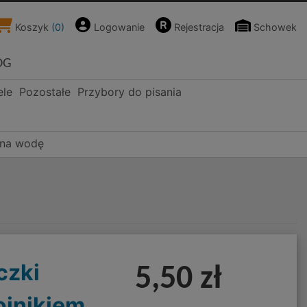
Koszyk
(
0
)
Logowanie
Rejestracja
Schowek
OG
ele
Pozostałe
Przybory do pisania
i na wodę
czki
5,50 zł
ojnikiem