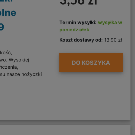
3,58 zł
olne
Termin wysyłki:
wysyłka w
9
poniedziałek
Koszt dostawy od:
13,90 zł
kość,
two. Wysokiej
DO KOSZYKA
ńczenia,
emu nasze nożyczki