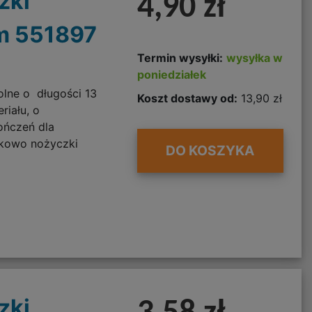
zki
4,90 zł
m 551897
Termin wysyłki:
wysyłka w
poniedziałek
olne o długości 13
Koszt dostawy od:
13,90 zł
riału, o
ończeń dla
tkowo nożyczki
DO KOSZYKA
zki