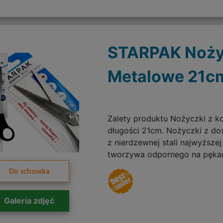
STARPAK Noży
Metalowe 21c
Zalety produktu Nożyczki z ko
długości 21cm. Nożyczki z d
z nierdzewnej stali najwyższej
tworzywa odpornego na pękani
Do schowka
Galeria zdjęć