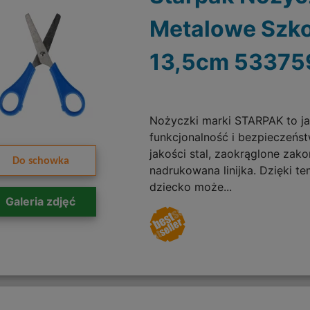
Metalowe Szk
13,5cm 53375
Nożyczki marki STARPAK to ja
funkcjonalność i bezpieczeńs
jakości stal, zaokrąglone zako
Do schowka
nadrukowana linijka. Dzięki t
dziecko może...
Galeria zdjęć