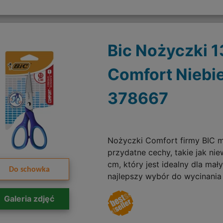
Bic Nożyczki 
Comfort Niebi
378667
Nożyczki Comfort firmy BIC m
przydatne cechy, takie jak nie
cm, który jest idealny dla mał
Do schowka
najlepszy wybór do wycinania 
Galeria zdjęć