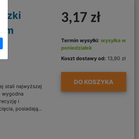
czki
3,17 zł
5cm
Termin wysyłki:
wysyłka w
ek
poniedziałek
Koszt dostawy od:
13,90 zł
DO KOSZYKA
j stali najwyższej
zo wygodna
ecyzję i
ięcia, posiadają...