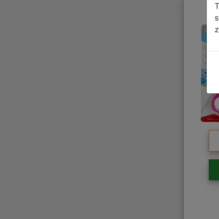
T
s
z