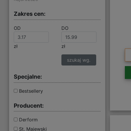
Zakres cen:
OD
DO
zł
zł
szukaj wg.
zakresu cen
Specjalne:
Bestsellery
Producent:
Derform
St. Majewski