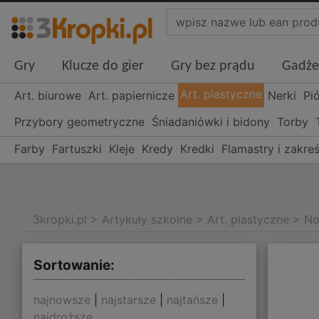
Gry
Klucze do gier
Gry bez prądu
Gadże
Art. plastyczne
Art. biurowe
Art. papiernicze
Nerki
Pi
Przybory geometryczne
Śniadaniówki i bidony
Torby
Farby
Fartuszki
Kleje
Kredy
Kredki
Flamastry i zakre
3kropki.pl
>
Artykuły szkolne
>
Art. plastyczne
>
No
Sortowanie:
najnowsze
|
najstarsze
|
najtańsze
|
najdroższe