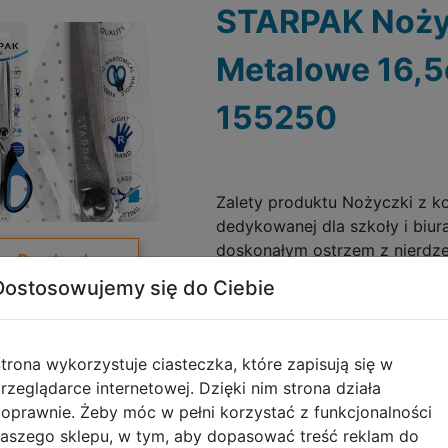
STARPAK Noży
Metalowe 16,
155250
Zalety produktu Nożyczki z ko
dedykowanej dla szkoły i biur
doskonałym ostrzem z nierdze
Do schowka
najwyższej jakości. Ergonomi
Dostosowujemy się do Ciebie
wygodna
Galeria zdjęć
trona wykorzystuje ciasteczka, które zapisują się w
rzeglądarce internetowej. Dzięki nim strona działa
oprawnie. Żeby móc w pełni korzystać z funkcjonalności
aszego sklepu, w tym, aby dopasować treść reklam do