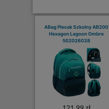
ABag Plecak Szkolny AB200
Hexagon Lagoon Ombre
502026038
121,99 zł