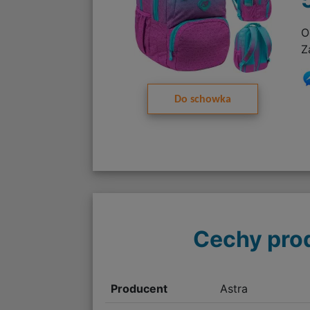
O
Z
Do schowka
Cechy pro
Producent
Astra