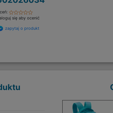
ceń:
aloguj się aby ocenić
zapytaj o produkt
duktu