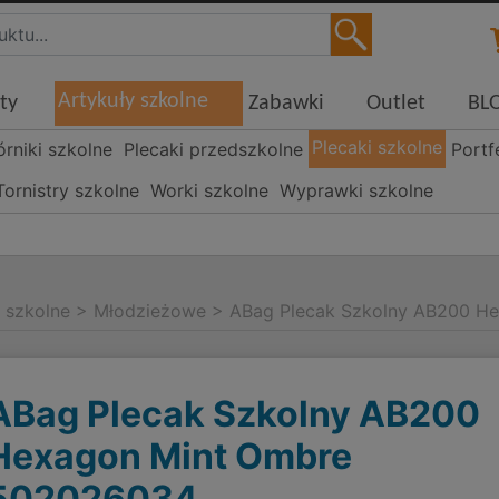
Artykuły szkolne
ty
Zabawki
Outlet
BL
Plecaki szkolne
órniki szkolne
Plecaki przedszkolne
Portf
Tornistry szkolne
Worki szkolne
Wyprawki szkolne
i szkolne
>
Młodzieżowe
>
ABag Plecak Szkolny AB200 H
ABag Plecak Szkolny AB200
Hexagon Mint Ombre
502026034