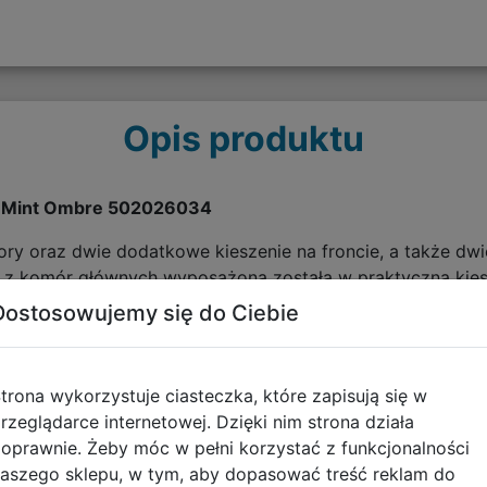
Opis produktu
n Mint Ombre 502026034
ory oraz dwie dodatkowe kieszenie na froncie, a także dw
na z komór głównych wyposażona została w praktyczną kies
roda na laptop. Wyposażone w system Ergo Back plecy wpł
Dostosowujemy się do Ciebie
kowe pomogą zadbać o bezpieczeństwo.
trona wykorzystuje ciasteczka, które zapisują się w
rzeglądarce internetowej. Dzięki nim strona działa
oprawnie. Żeby móc w pełni korzystać z funkcjonalności
aszego sklepu, w tym, aby dopasować treść reklam do