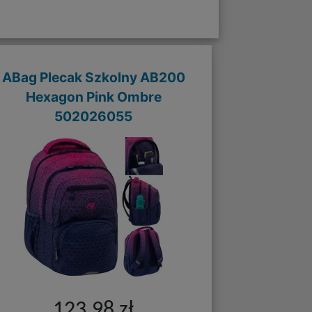
ABag Plecak Szkolny AB200
Hexagon Pink Ombre
502026055
123,98 zł