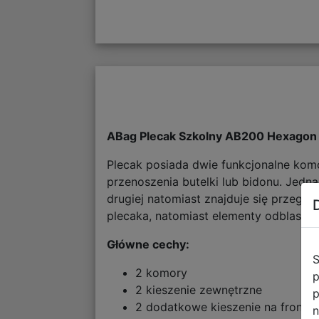
ABag Plecak Szkolny AB200 Hexago
Plecak posiada dwie funkcjonalne kom
przenoszenia butelki lub bidonu. Jed
drugiej natomiast znajduje się przeg
plecaka, natomiast elementy odblas
Główne cechy:
S
2 komory
p
2 kieszenie zewnętrzne
p
2 dodatkowe kieszenie na froncie
n