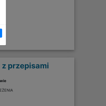
 z przepisami
twie
ZEŻENIA