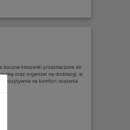
ie boczne kieszonki przeznaczone do
zonkę oraz organizer na drobiazgi, w
yną pozytywnie na komfort noszenia