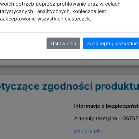
woich potrzeb poprzez profilowanie oraz w celach
ódki na przybory, telefon, zawieszka na klucze
tatystycznych i analitycznych, konieczne jest
aakceptowanie wszystkich ciasteczek.
i
Ustawienia
Zaakceptuj wszystkie
tyczące zgodności produktu
Informacje o bezpieczeńs
Artykuły tekstylne - OSTR
pobierz plik