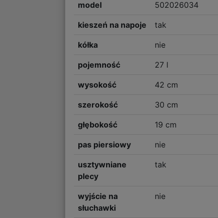
model
502026034
kieszeń na napoje
tak
kółka
nie
pojemność
27 l
wysokość
42 cm
szerokość
30 cm
głębokość
19 cm
pas piersiowy
nie
usztywniane
tak
plecy
wyjście na
nie
słuchawki