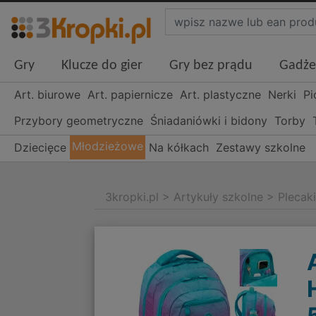
Gry
Klucze do gier
Gry bez prądu
Gadże
Art. biurowe
Art. papiernicze
Art. plastyczne
Nerki
Pi
Przybory geometryczne
Śniadaniówki i bidony
Torby
Młodzieżowe
Dziecięce
Na kółkach
Zestawy szkolne
3kropki.pl
>
Artykuły szkolne
>
Plecak