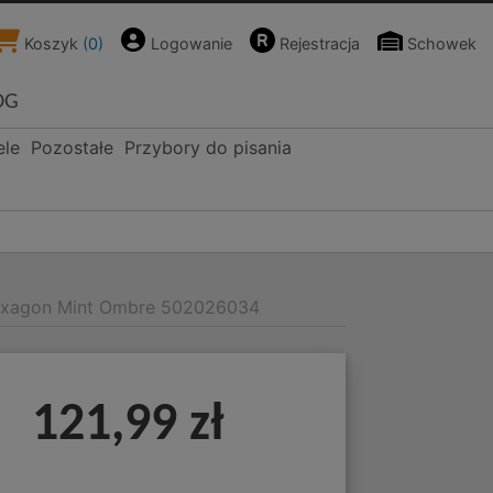
Koszyk
(
0
)
Logowanie
Rejestracja
Schowek
OG
ele
Pozostałe
Przybory do pisania
exagon Mint Ombre 502026034
121,99 zł