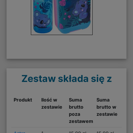
Zestaw składa się z
Produkt
Ilość w
Suma
Suma
zestawie
brutto
brutto w
poza
zestawie
zestawem