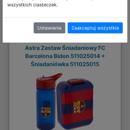
wszystkich ciasteczek.
Ustawienia
Zaakceptuj wszystkie
Astra Zestaw Śniadaniowy FC
Barcelona Bidon 511025014 +
Śniadaniówka 511025015