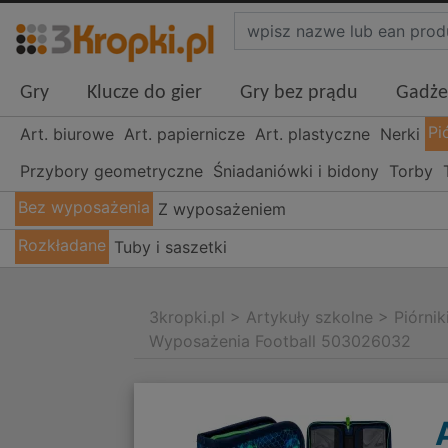
Gry
Klucze do gier
Gry bez prądu
Gadże
Pi
Art. biurowe
Art. papiernicze
Art. plastyczne
Nerki
Przybory geometryczne
Śniadaniówki i bidony
Torby
Bez wyposażenia
Z wyposażeniem
Rozkładane
Tuby i saszetki
3kropki.pl
>
Artykuły szkolne
>
Piórnik
Wyposażenia Football 503026032