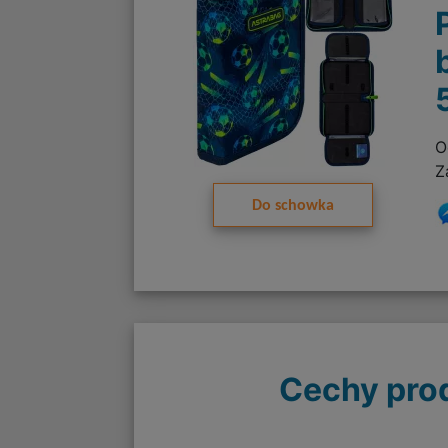
O
Z
Do schowka
Cechy pro