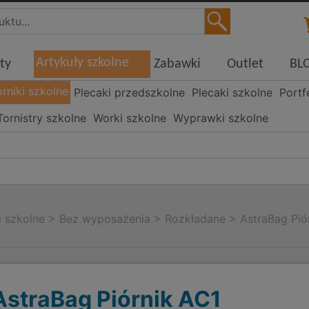
Artykuły szkolne
ty
Zabawki
Outlet
BL
órniki szkolne
Plecaki przedszkolne
Plecaki szkolne
Portf
Tornistry szkolne
Worki szkolne
Wyprawki szkolne
i szkolne
>
Bez wyposażenia
>
Rozkładane
>
AstraBag Pi
AstraBag Piórnik AC1