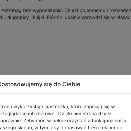
Astrabag bez wyposażenia. Dzięki pojemnemu i rozkłada
, długopisy i linijki. Piórnik idealnie sprawdzi się w klasach
Dostosowujemy się do Ciebie
tyczące zgodności produktu
trona wykorzystuje ciasteczka, które zapisują się w
rzeglądarce internetowej. Dzięki nim strona działa
Informacje o bezpieczeńs
oprawnie. Żeby móc w pełni korzystać z funkcjonalności
aszego sklepu, w tym, aby dopasować treść reklam do
Artykuły tekstylne - OSTR