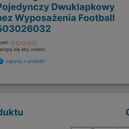
Pojedynczy Dwuklapkowy
bez Wyposażenia Football
503026032
ceń:
aloguj się aby ocenić
zapytaj o produkt
duktu