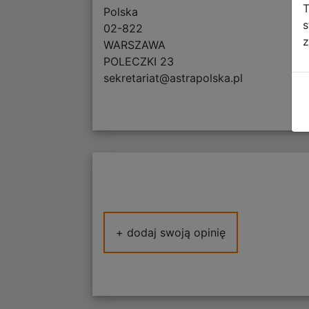
T
Polska
s
02-822
z
WARSZAWA
POLECZKI 23
sekretariat@astrapolska.pl
+ dodaj swoją opinię