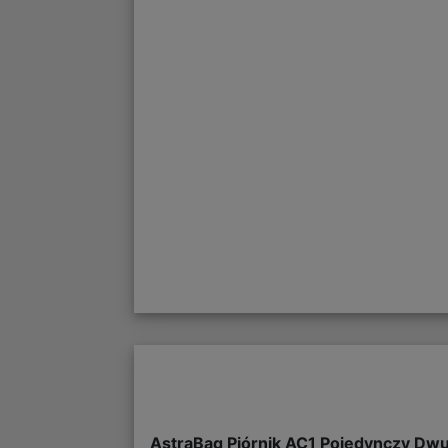
AstraBag Piórnik AC1 Pojedynczy Dw