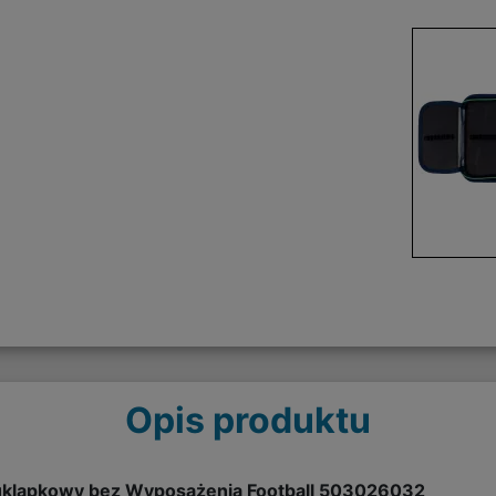
Opis produktu
uklapkowy bez Wyposażenia Football 503026032