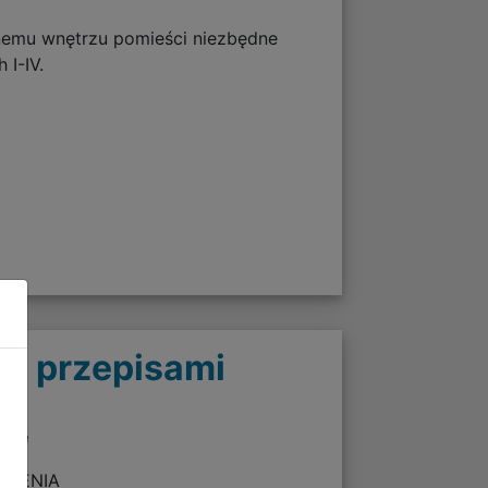
nemu wnętrzu pomieści niezbędne
 I-IV.
 z przepisami
twie
ZEŻENIA