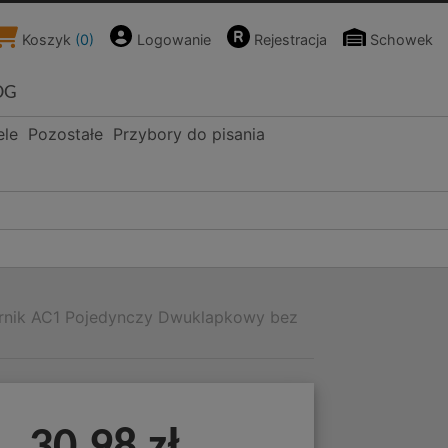
Koszyk
(
0
)
Logowanie
Rejestracja
Schowek
OG
ele
Pozostałe
Przybory do pisania
órnik AC1 Pojedynczy Dwuklapkowy bez