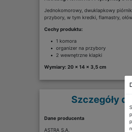
Jednokomorowy, dwuklapkowy piórnik 
przybory, w tym kredki, flamastry, ołówki
Cechy produktu:
1 komora
organizer na przybory
2 wewnętrzne klapki
Wymiary: 20 x 14 x 3,5 cm
Szczegóły do
S
p
Dane producenta
p
n
ASTRA S.A.