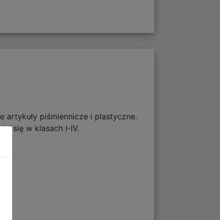
artykuły piśmiennicze i plastyczne.
i się w klasach I-IV.