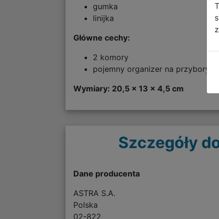
T
gumka
s
linijka
z
Główne cechy:
2 komory
pojemny organizer na przybory
Wymiary: 20,5 x 13 x 4,5 cm
Szczegóły do
Dane producenta
ASTRA S.A.
Polska
02-822