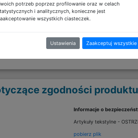
woich potrzeb poprzez profilowanie oraz w celach
tatystycznych i analitycznych, konieczne jest
aakceptowanie wszystkich ciasteczek.
Ustawienia
Zaakceptuj wszystkie
tyczące zgodności produktu
Informacje o bezpieczeńs
Artykuły tekstylne - OSTR
pobierz plik