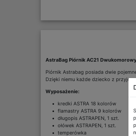
AstraBag Piórnik AC21 Dwukomorow
Piórnik Astrabag posiada dwie pojemn
Dzięki niemu każde dziecko z przyjemno
Wyposażenie:
kredki ASTRA 18 kolorów
S
flamastry ASTRA 9 kolorów
p
długopis ASTRAPEN, 1 szt.
p
ołówek ASTRAPEN, 1 szt.
n
temperówka