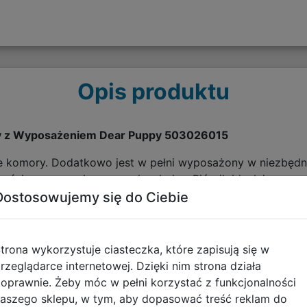
Opis produktu
y z Wyposażeniem Dear Puppy 503026015
e komory. Dodatkowo jest w pełni wyposażony w niezbędne 
ścią rozpocznie nowy rok szkolny. Piórnik idealnie sprawdz
Dostosowujemy się do Ciebie
trona wykorzystuje ciasteczka, które zapisują się w
rzeglądarce internetowej. Dzięki nim strona działa
oprawnie. Żeby móc w pełni korzystać z funkcjonalności
aszego sklepu, w tym, aby dopasować treść reklam do