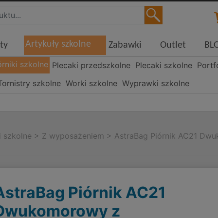
Artykuły szkolne
ty
Zabawki
Outlet
BL
órniki szkolne
Plecaki przedszkolne
Plecaki szkolne
Portf
Tornistry szkolne
Worki szkolne
Wyprawki szkolne
i szkolne
>
Z wyposażeniem
>
AstraBag Piórnik AC21 Dw
AstraBag Piórnik AC21
Dwukomorowy z