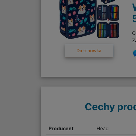
O
Z
Do schowka
Cechy pro
Producent
Head