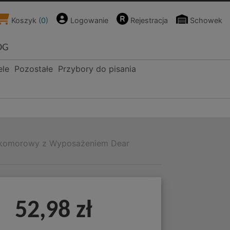
Koszyk
(
0
)
Logowanie
Rejestracja
Schowek
OG
ele
Pozostałe
Przybory do pisania
ukomorowy z Wyposażeniem Dear
52,98 zł