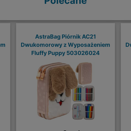
Polecane
AstraBag Piórnik AC21
em
Dwukomorowy z Wyposażeniem
D
Fluffy Puppy 503026024