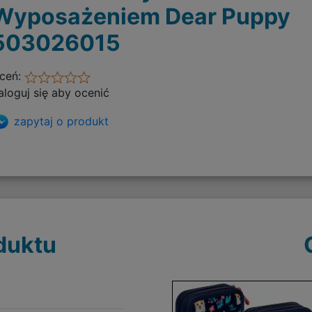
Wyposażeniem Dear Puppy
503026015
ceń:
aloguj się aby ocenić
zapytaj o produkt
duktu