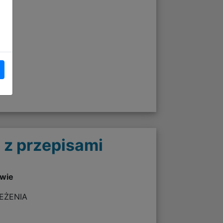
 z przepisami
twie
ZEŻENIA