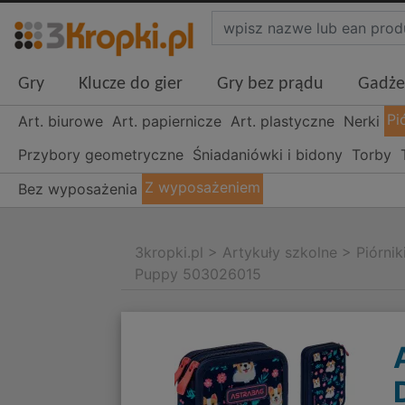
Gry
Klucze do gier
Gry bez prądu
Gadże
Pi
Art. biurowe
Art. papiernicze
Art. plastyczne
Nerki
Przybory geometryczne
Śniadaniówki i bidony
Torby
Z wyposażeniem
Bez wyposażenia
3kropki.pl
>
Artykuły szkolne
>
Piórnik
Puppy 503026015