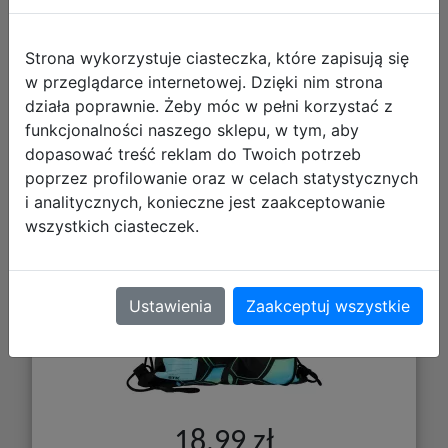
Strona wykorzystuje ciasteczka, które zapisują się
w przeglądarce internetowej. Dzięki nim strona
działa poprawnie. Żeby móc w pełni korzystać z
funkcjonalności naszego sklepu, w tym, aby
Starpak Worek Szkolny na Obuwie
dopasować treść reklam do Twoich potrzeb
Piłka Nożna Kameleon 553112
poprzez profilowanie oraz w celach statystycznych
i analitycznych, konieczne jest zaakceptowanie
wszystkich ciasteczek.
Ustawienia
Zaakceptuj wszystkie
18,99 zł