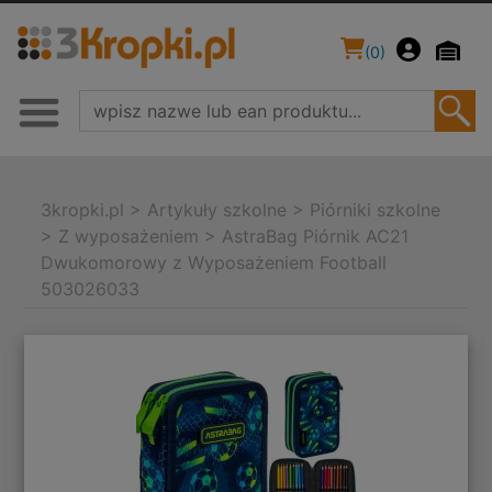
(
0
)
3kropki.pl
>
Artykuły szkolne
>
Piórniki szkolne
>
Z wyposażeniem
>
AstraBag Piórnik AC21
Dwukomorowy z Wyposażeniem Football
503026033