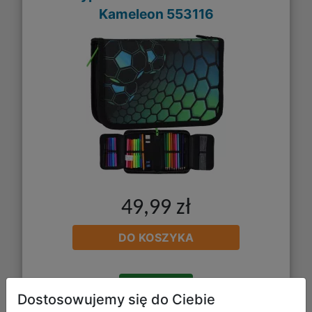
Kameleon 553116
49,99 zł
DO KOSZYKA
Galeria zdjęć
Dostosowujemy się do Ciebie