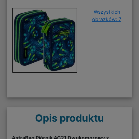
Wszystkich
obrazków: 7
Opis produktu
AstraBag Piórnik AC21 Dwukomorowy z