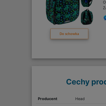
O
Z
Do schowka
Cechy pro
Producent
Head