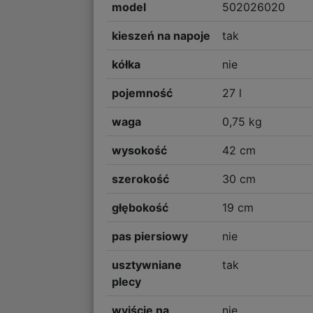
model
502026020
kieszeń na napoje
tak
kółka
nie
pojemność
27 l
waga
0,75 kg
wysokość
42 cm
szerokość
30 cm
głębokość
19 cm
pas piersiowy
nie
usztywniane
tak
plecy
wyjście na
nie