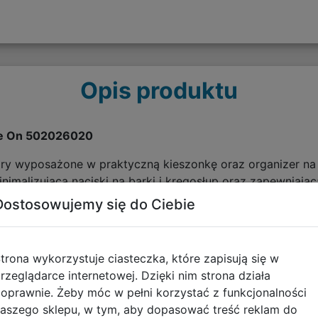
Opis produktu
me On 502026020
ory wyposażone w praktyczną kieszonkę oraz organizer na
imalizującą naciski na barki i kręgosłup oraz zapewniają
Dostosowujemy się do Ciebie
najwyższej jakości, funkcjonalności i ergonomii
iski na barki i kręgosłup oraz zapewniają poczucie komfort
edni dla każdego dziecka
trona wykorzystuje ciasteczka, które zapisują się w
e panele plecaka pomagają utrzymać symetryczne ułożeni
rzeglądarce internetowej. Dzięki nim strona działa
ą ramiona i plecy przed nadmiernym ciężarem
oprawnie. Żeby móc w pełni korzystać z funkcjonalności
iu i anatomicznie ukształtowanym tylnym panelom ciężar n
aszego sklepu, w tym, aby dopasować treść reklam do
on. Plecak zapewnia komfort pozostawania w ruchu i zdrow