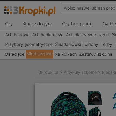
Gry
Klucze do gier
Gry bez prądu
Gadże
Art. biurowe
Art. papiernicze
Art. plastyczne
Nerki
Pi
Przybory geometryczne
Śniadaniówki i bidony
Torby
Młodzieżowe
Dziecięce
Na kółkach
Zestawy szkolne
3kropki.pl
>
Artykuły szkolne
>
Plecak