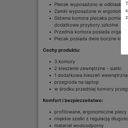
T
Plecak wyposażono w odblaskowe
s
Zamki wyposażone w ergonomiczn
z
Główna komora plecaka pomieści 
dodatkowe przybory szkolne
Przednia komora posiada organize
Plecak posiada dwie boczne kies
Cechy produktu:
3 komory
2 kieszenie zewnętrzne - siatki
1 dodatkowa kieszeń wewnętrzna
przegroda na laptop
w środku przedniej komory przegr
Komfort i bezpieczeństwo:
profilowane, ergonomiczne plecy
miękkie szelki z regulacją długośc
materiał wodoodporny