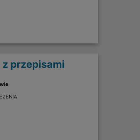
 z przepisami
twie
ZEŻENIA