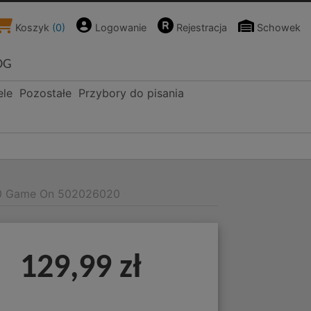
Koszyk
(
0
)
Logowanie
Rejestracja
Schowek
OG
ele
Pozostałe
Przybory do pisania
00 Game On 502026020
129,99 zł