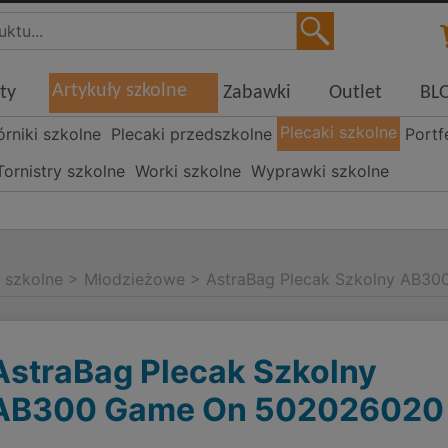
Artykuły szkolne
ty
Zabawki
Outlet
BL
Plecaki szkolne
órniki szkolne
Plecaki przedszkolne
Portf
Tornistry szkolne
Worki szkolne
Wyprawki szkolne
i szkolne
>
Młodzieżowe
>
AstraBag Plecak Szkolny AB3
AstraBag Plecak Szkolny
AB300 Game On 502026020