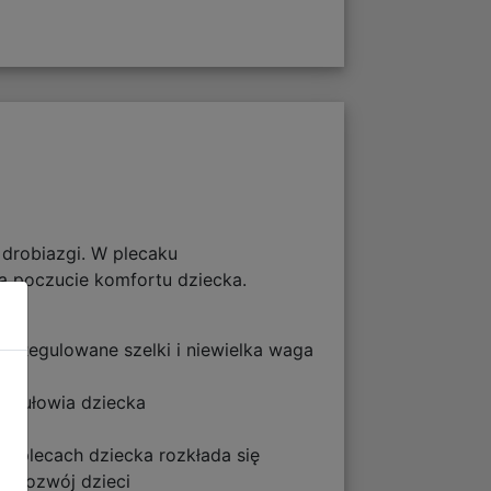
 drobiazgi. W plecaku
cą poczucie komfortu dziecka.
u. Regulowane szelki i niewielka waga
e tułowia dziecka
a plecach dziecka rozkłada się
y rozwój dzieci