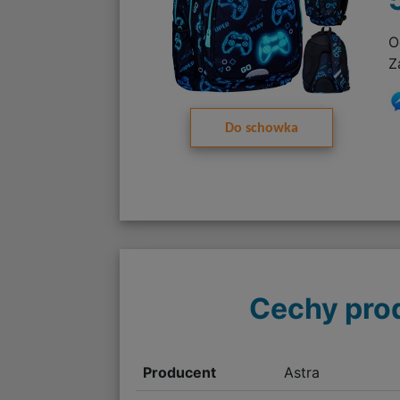
O
Z
Do schowka
Cechy pro
Producent
Astra