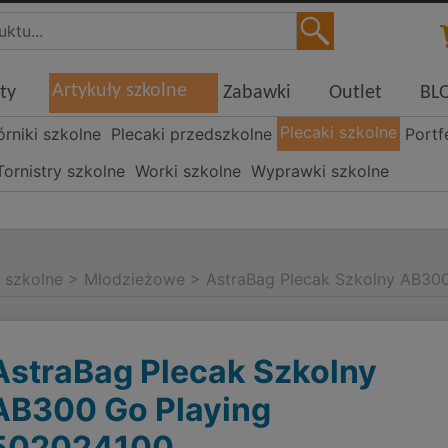
Artykuły szkolne
ty
Zabawki
Outlet
BL
Plecaki szkolne
órniki szkolne
Plecaki przedszkolne
Portf
Tornistry szkolne
Worki szkolne
Wyprawki szkolne
i szkolne
>
Młodzieżowe
>
AstraBag Plecak Szkolny AB30
AstraBag Plecak Szkolny
AB300 Go Playing
502024100