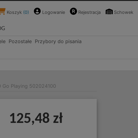
Koszyk
(
0
)
Logowanie
Rejestracja
Schowek
OG
ele
Pozostałe
Przybory do pisania
0 Go Playing 502024100
125,48 zł