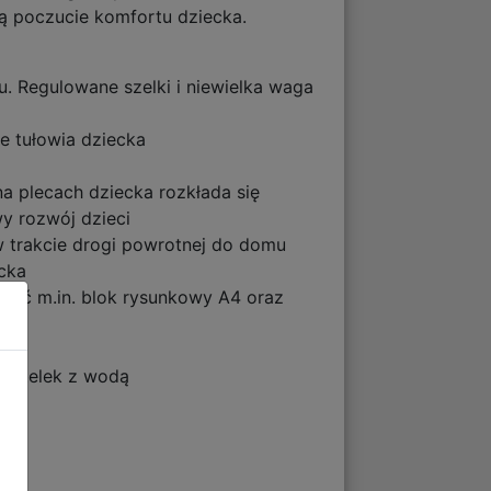
cą poczucie komfortu dziecka.
u. Regulowane szelki i niewielka waga
e tułowia dziecka
a plecach dziecka rozkłada się
y rozwój dzieci
 trakcie drogi powrotnej do domu
cka
wać m.in. blok rysunkowy A4 oraz
fon
 butelek z wodą