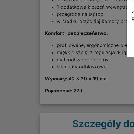
T
1 dodatkowa kieszeń wewnętrzna
s
przegroda na laptop
z
w środku przedniej komory przegr
Komfort i bezpieczeństwo:
profilowane, ergonomiczne plecy
miękkie szelki z regulacją długośc
materiał wodoodporny
elementy odblaskowe
Wymiary: 42 x 30 x 19 cm
Pojemność: 27 l
Szczegóły do