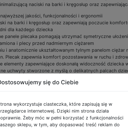
imalizującą naciski na barki i kręgosłup oraz zapewniają
najwyższej jakości, funkcjonalności i ergonomii
iski na barki i kręgosłup oraz zapewniają poczucie komfort
edni dla każdego dziecka
e panele plecaka pomagają utrzymać symetryczne ułożeni
ą ramiona i plecy przed nadmiernym ciężarem
iu i anatomicznie ukształtowanym tylnym panelom ciężar n
on. Plecak zapewnia komfort pozostawania w ruchu i zdrow
 elementy zapewniające doskonałą widoczność dziecka w
e uchwyty stworzone z myślą o delikatnych palcach dzie
kilka zeszytów i książek. Pozostałe komory pozwolą scho
Dostosowujemy się do Ciebie
r z brelokiem na klucze oraz kieszonkę na portfel i smart
zonki ze wzmocnionej siateczki przeznaczone do noszenia
trona wykorzystuje ciasteczka, które zapisują się w
rzeglądarce internetowej. Dzięki nim strona działa
oprawnie. Żeby móc w pełni korzystać z funkcjonalności
aszego sklepu, w tym, aby dopasować treść reklam do