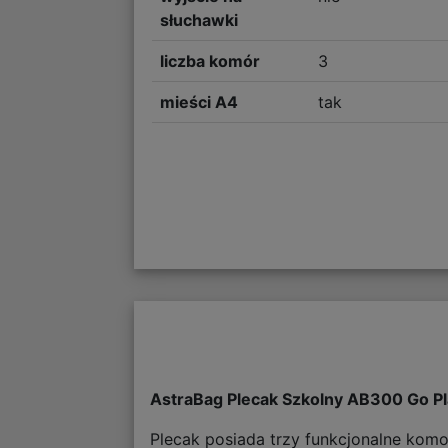
słuchawki
liczba komór
3
mieści A4
tak
AstraBag Plecak Szkolny AB300 Go P
Plecak posiada trzy funkcjonalne kom