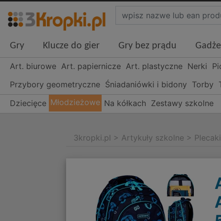
Gry
Klucze do gier
Gry bez prądu
Gadże
Art. biurowe
Art. papiernicze
Art. plastyczne
Nerki
Pi
Przybory geometryczne
Śniadaniówki i bidony
Torby
Młodzieżowe
Dziecięce
Na kółkach
Zestawy szkolne
3kropki.pl
>
Artykuły szkolne
>
Plecak