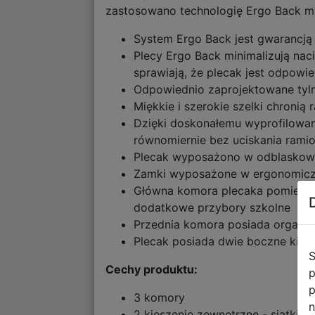
zastosowano technologię Ergo Back min
System Ergo Back jest gwarancją 
Plecy Ergo Back minimalizują nac
sprawiają, że plecak jest odpowi
Odpowiednio zaprojektowane tyln
Miękkie i szerokie szelki chroni
Dzięki doskonałemu wyprofilowan
równomiernie bez uciskania rami
Plecak wyposażono w odblaskowe
Zamki wyposażone w ergonomiczn
Główna komora plecaka pomieści 
dodatkowe przybory szkolne
Przednia komora posiada organize
Plecak posiada dwie boczne kies
S
Cechy produktu:
p
p
3 komory
n
2 kieszenie zewnętrzne - siatki