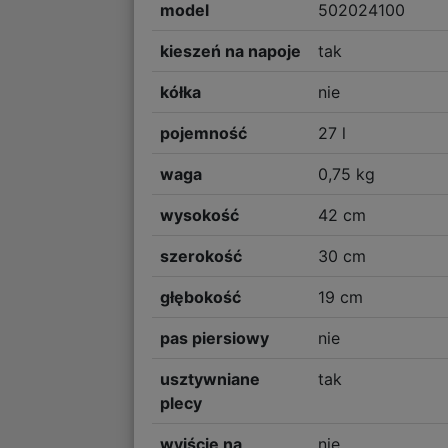
model
502024100
kieszeń na napoje
tak
kółka
nie
pojemność
27 l
waga
0,75 kg
wysokość
42 cm
szerokość
30 cm
głębokość
19 cm
pas piersiowy
nie
usztywniane
tak
plecy
wyjście na
nie