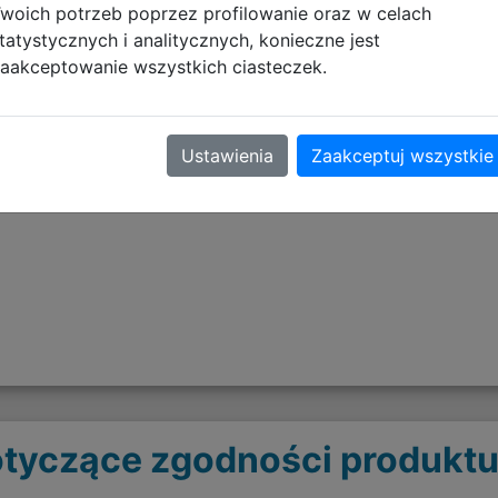
woich potrzeb poprzez profilowanie oraz w celach
tatystycznych i analitycznych, konieczne jest
aakceptowanie wszystkich ciasteczek.
ódki na przybory, telefon, karabińczyk na klucze
Ustawienia
Zaakceptuj wszystkie
i
tyczące zgodności produktu