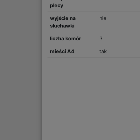
plecy
wyjście na
nie
słuchawki
liczba komór
3
mieści A4
tak