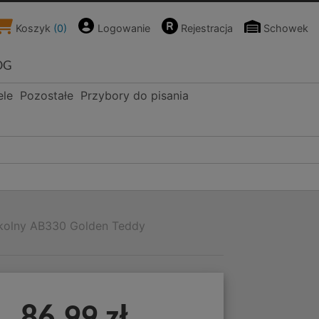
Koszyk
(
0
)
Logowanie
Rejestracja
Schowek
OG
ele
Pozostałe
Przybory do pisania
zkolny AB330 Golden Teddy