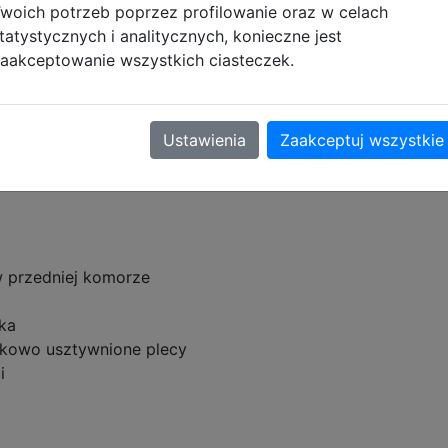
woich potrzeb poprzez profilowanie oraz w celach
tatystycznych i analitycznych, konieczne jest
den Teddy 502024089
aakceptowanie wszystkich ciasteczek.
ne komory pełne praktycznych schowków. Zastosowano w 
osłup oraz zapewniającą poczucie komfortu dziecka.
Ustawienia
Zaakceptuj wszystkie
 szkoły podstawowej.
w przedniej komorze
ka
tkowo usztywnione plecy
i