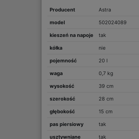
Producent
Astra
model
502024089
kieszeń na napoje
tak
kółka
nie
pojemność
20 l
waga
0,7 kg
wysokość
39 cm
szerokość
28 cm
głębokość
15 cm
pas piersiowy
tak
usztywniane
tak