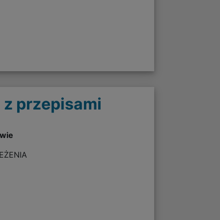
 z przepisami
twie
ZEŻENIA