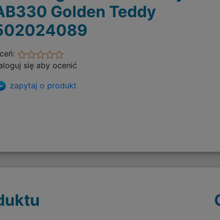
AB330 Golden Teddy
502024089
ceń:
aloguj się aby ocenić
zapytaj o produkt
duktu