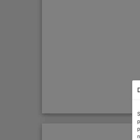
S
p
p
n