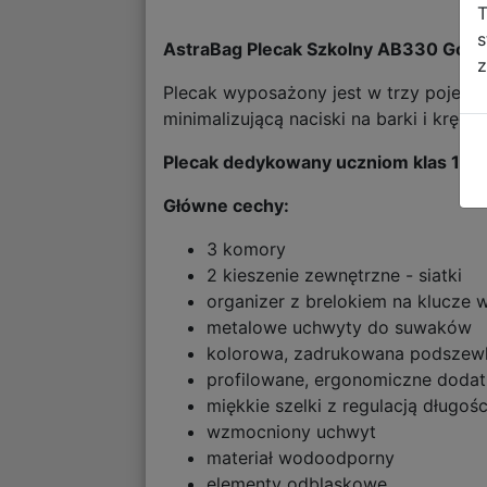
T
s
AstraBag Plecak Szkolny AB330 Gol
z
Plecak wyposażony jest w trzy pojem
minimalizującą naciski na barki i kręg
Plecak dedykowany uczniom klas 1-3
Główne cechy:
3 komory
2 kieszenie zewnętrzne - siatki
organizer z brelokiem na klucze 
metalowe uchwyty do suwaków
kolorowa, zadrukowana podszew
profilowane, ergonomiczne doda
miękkie szelki z regulacją długośc
wzmocniony uchwyt
materiał wodoodporny
elementy odblaskowe