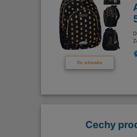
O
Z
Do schowka
Cechy pro