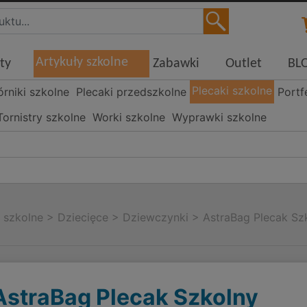
Artykuły szkolne
ty
Zabawki
Outlet
BL
Plecaki szkolne
órniki szkolne
Plecaki przedszkolne
Portf
Tornistry szkolne
Worki szkolne
Wyprawki szkolne
i szkolne
>
Dziecięce
>
Dziewczynki
>
AstraBag Plecak S
AstraBag Plecak Szkolny