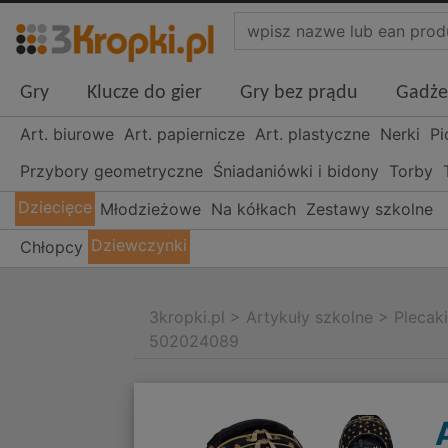
Gry
Klucze do gier
Gry bez prądu
Gadże
Art. biurowe
Art. papiernicze
Art. plastyczne
Nerki
Pi
Przybory geometryczne
Śniadaniówki i bidony
Torby
Dziecięce
Młodzieżowe
Na kółkach
Zestawy szkolne
Dziewczynki
Chłopcy
3kropki.pl
>
Artykuły szkolne
>
Plecak
502024089