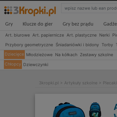
Gry
Klucze do gier
Gry bez prądu
Gadże
Art. biurowe
Art. papiernicze
Art. plastyczne
Nerki
Pi
Przybory geometryczne
Śniadaniówki i bidony
Torby
Dziecięce
Młodzieżowe
Na kółkach
Zestawy szkolne
Chłopcy
Dziewczynki
3kropki.pl
>
Artykuły szkolne
>
Plecak