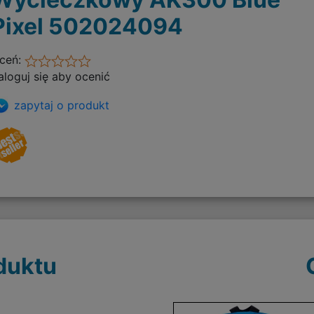
Pixel 502024094
ceń:
aloguj się aby ocenić
zapytaj o produkt
duktu