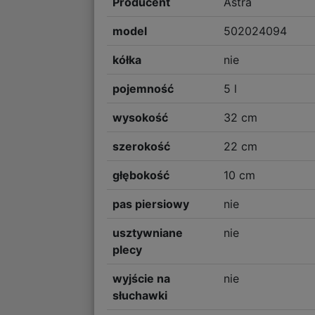
Producent
Astra
model
502024094
kółka
nie
pojemność
5 l
wysokość
32 cm
szerokość
22 cm
głębokość
10 cm
pas piersiowy
nie
usztywniane
nie
plecy
wyjście na
nie
słuchawki