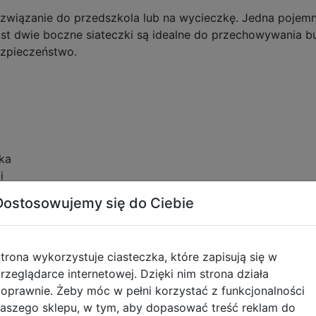
rozwiązanie do przedszkola lub na wycieczkę. Jedna poje
t dwie boczne siateczki są idealne do przechowywania bu
zpieczeństwo.
ka
i
Dostosowujemy się do Ciebie
na szelkach
trona wykorzystuje ciasteczka, które zapisują się w
rzeglądarce internetowej. Dzięki nim strona działa
oprawnie. Żeby móc w pełni korzystać z funkcjonalności
aszego sklepu, w tym, aby dopasować treść reklam do