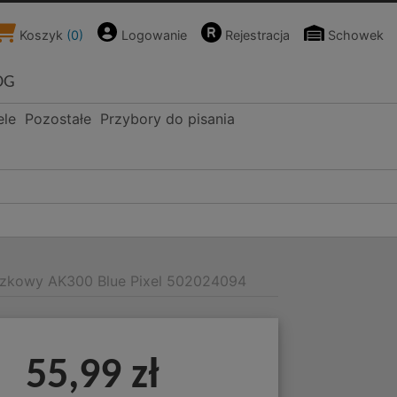
Koszyk
(
0
)
Logowanie
Rejestracja
Schowek
OG
ele
Pozostałe
Przybory do pisania
czkowy AK300 Blue Pixel 502024094
55,99 zł