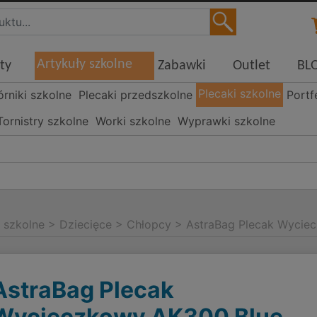
Artykuły szkolne
ty
Zabawki
Outlet
BL
Plecaki szkolne
órniki szkolne
Plecaki przedszkolne
Portf
Tornistry szkolne
Worki szkolne
Wyprawki szkolne
i szkolne
>
Dziecięce
>
Chłopcy
>
AstraBag Plecak Wycie
AstraBag Plecak
Wycieczkowy AK300 Blue