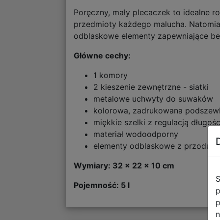
Poręczny, mały plecaczek to idealne 
przedmioty każdego malucha. Natomias
odblaskowe elementy zapewniające be
Główne cechy:
1 komory
2 kieszenie zewnętrzne - siatki
metalowe uchwyty do suwaków
kolorowa, zadrukowana podszew
miękkie szelki z regulacją długośc
materiał wodoodporny
elementy odblaskowe z przodu i 
Wymiary: 32 x 22 x 10 cm
S
Pojemność: 5 l
p
p
n