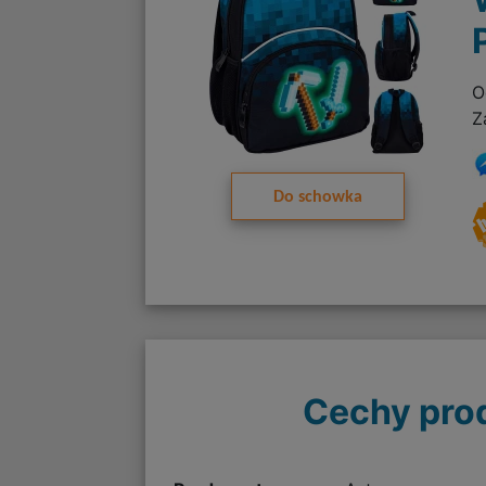
O
Z
Do schowka
Cechy pro