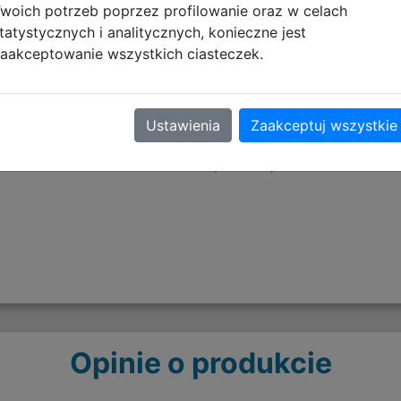
woich potrzeb poprzez profilowanie oraz w celach
tyczące zgodności produktu
tatystycznych i analitycznych, konieczne jest
aakceptowanie wszystkich ciasteczek.
Informacje o bezpieczeńs
Ustawienia
Zaakceptuj wszystkie
Artykuły tekstylne - OSTR
pobierz plik
Opinie o produkcie