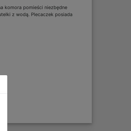
mna komora pomieści niezbędne
telki z wodą. Plecaczek posiada