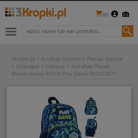
(
0
)
3kropki.pl
>
Artykuły szkolne
>
Plecaki szkolne
>
Dziecięce
>
Chłopcy
>
AstraBag Plecak
Wycieczkowy AK300 Play Game 502023071