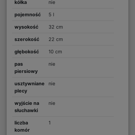
kółka
nie
pojemność
5 l
wysokość
32 cm
szerokość
22 cm
głębokość
10 cm
pas
nie
piersiowy
usztywniane
nie
plecy
wyjście na
nie
słuchawki
liczba
1
komór