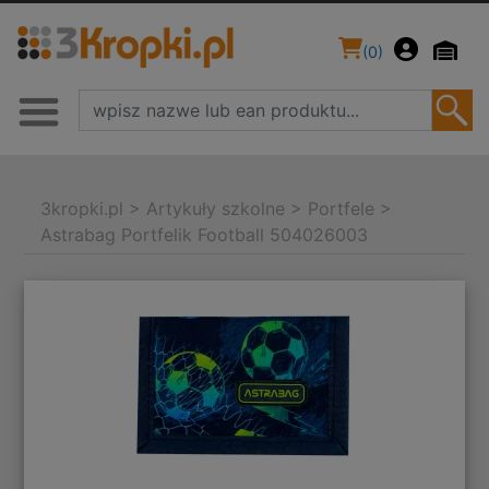
(
0
)
3kropki.pl
>
Artykuły szkolne
>
Portfele
>
Astrabag Portfelik Football 504026003