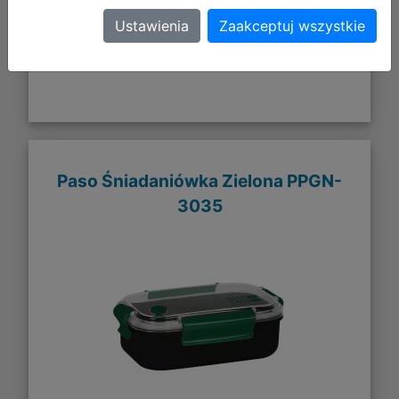
Ustawienia
Zaakceptuj wszystkie
Paso Śniadaniówka Zielona PPGN-
3035