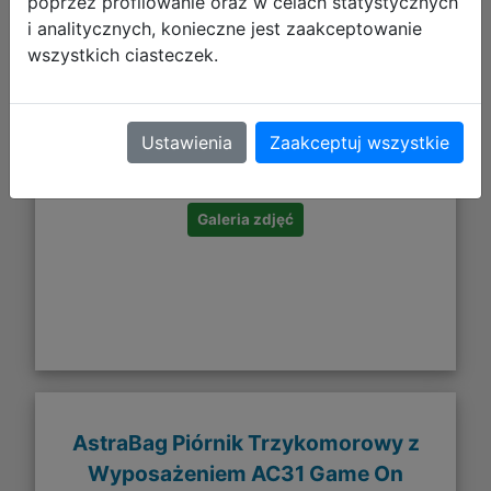
poprzez profilowanie oraz w celach statystycznych
i analitycznych, konieczne jest zaakceptowanie
wszystkich ciasteczek.
16,99 zł
Ustawienia
Zaakceptuj wszystkie
DO KOSZYKA
Galeria zdjęć
AstraBag Piórnik Trzykomorowy z
Wyposażeniem AC31 Game On