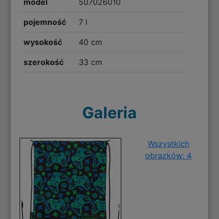
model
507026010
pojemność
7 l
wysokość
40 cm
szerokość
33 cm
Galeria
Wszystkich
obrazków: 4