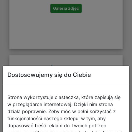
Galeria zdjęć
CoolPack Śniadaniówka Foodyx
Dostosowujemy się do Ciebie
Gamer Chess Z18964
Strona wykorzystuje ciasteczka, które zapisują się
w przeglądarce internetowej. Dzięki nim strona
działa poprawnie. Żeby móc w pełni korzystać z
funkcjonalności naszego sklepu, w tym, aby
dopasować treść reklam do Twoich potrzeb