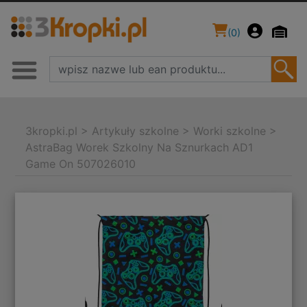
(
0
)
3kropki.pl
>
Artykuły szkolne
>
Worki szkolne
>
AstraBag Worek Szkolny Na Sznurkach AD1
Game On 507026010